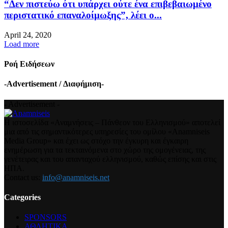
“Δεν πιστεύω ότι υπάρχει ούτε ένα επιβεβαιωμένο
περιστατικό επαναλοίμωξης”, λέει ο...
April 24, 2020
Load more
Ροή Ειδήσεων
-Advertisement / Διαφήμιση-
- Advertisement -
Η ιστοσελίδα «Αναμνήσεις – Πάνθεον του Ελληνισμού» αποτελεί
μια από τις σημαντικότερες υπηρεσίες του ομίλου «Anamniseis
Media Group» και έχει ως στόχο την έγκυρη και έγκαιρη
ενημέρωση για τα τεκταινόμενα στο χώρο της ομογένειας, της
γενέτειρας και του απανταχού ελληνισμού, καθώς επίσης και στις
ΗΠΑ.
Contact us:
info@anamniseis.net
Categories
SPONSORS
ΑΘΛΗΤΙΚΑ