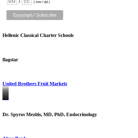
/
( mm / dd )
Hellenic Classical Charter Schools
flagstar
United Brothers Fruit Markets
https://www.unitedbrothersfruitmarkets.com/
https://www.unitedbrothersfruitmarkets.com/
Dr. Spyros Mezitis, MD, PhD, Endocrinology