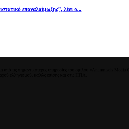
ιστατικό επαναλοίμωξης”, λέει ο...
 από τις σημαντικότερες υπηρεσίες του ομίλου «Anamniseis Media Gr
νταχού ελληνισμού, καθώς επίσης και στις ΗΠΑ.