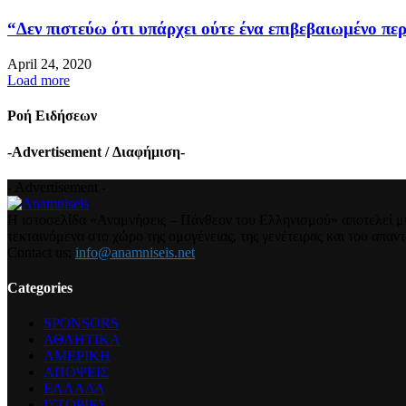
“Δεν πιστεύω ότι υπάρχει ούτε ένα επιβεβαιωμένο περ
April 24, 2020
Load more
Ροή Ειδήσεων
-Advertisement / Διαφήμιση-
- Advertisement -
Η ιστοσελίδα «Αναμνήσεις – Πάνθεον του Ελληνισμού» αποτελεί μια
τεκταινόμενα στο χώρο της ομογένειας, της γενέτειρας και του απα
Contact us:
info@anamniseis.net
Categories
SPONSORS
ΑΘΛΗΤΙΚΑ
ΑΜΕΡΙΚΗ
ΑΠΟΨΕΙΣ
ΕΛΛΑΔΑ
ΙΣΤΟΡΙΕΣ