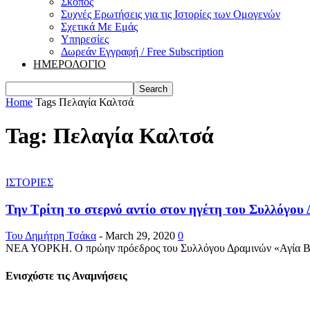
Σκοπός
Συχνές Ερωτήσεις για τις Ιστορίες των Ομογενών
Σχετικά Με Εμάς
Υπηρεσίες
Δωρεάν Εγγραφή / Free Subscription
ΗΜΕΡΟΛΟΓΙΟ
Home
Tags
Πελαγία Καλτσά
Tag: Πελαγία Καλτσά
ΙΣΤΟΡΙΕΣ
Την Τρίτη το στερνό αντίο στον ηγέτη του Συλλόγου 
Του Δημήτρη Τσάκα
-
March 29, 2020
0
ΝΕΑ ΥΟΡΚΗ. Ο πρώην πρόεδρος του Συλλόγου Δραμινών «Αγία Βαρβά
Ενισχύστε τις Αναμνήσεις