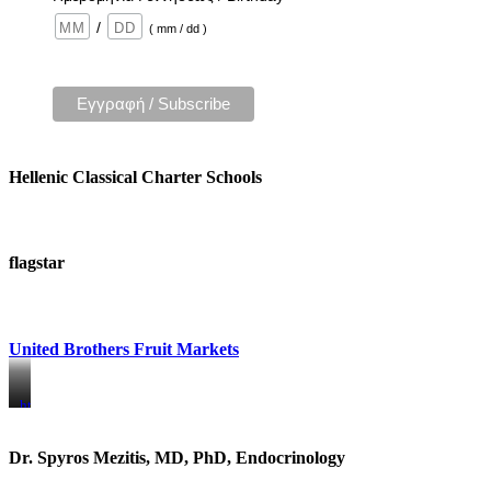
/
( mm / dd )
Hellenic Classical Charter Schools
flagstar
United Brothers Fruit Markets
https://www.unitedbrothersfruitmarkets.com/
https://www.unitedbrothersfruitmarkets.com/
Dr. Spyros Mezitis, MD, PhD, Endocrinology