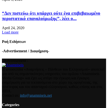
“Δεν πιστεύω ότι υπάρχει ούτε ένα επιβεβαιωμένο
περιστατικό επαναλοίμωξης”, λέει ο...
April 24, 2020
Load more
Ροή Ειδήσεων
-Advertisement / Διαφήμιση-
- Advertisement -
Η ιστοσελίδα «Αναμνήσεις – Πάνθεον του Ελληνισμού» αποτελεί
μια από τις σημαντικότερες υπηρεσίες του ομίλου «Anamniseis
Media Group» και έχει ως στόχο την έγκυρη και έγκαιρη
ενημέρωση για τα τεκταινόμενα στο χώρο της ομογένειας, της
γενέτειρας και του απανταχού ελληνισμού, καθώς επίσης και στις
ΗΠΑ.
Contact us:
info@anamniseis.net
Categories