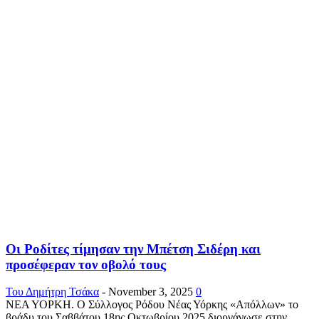
Οι Ροδίτες τίμησαν την Μπέτση Σιδέρη και
προσέφεραν τον οβολό τους
Του Δημήτρη Τσάκα
-
November 3, 2025
0
ΝΕΑ ΥΟΡΚΗ. Ο Σύλλογος Ρόδου Νέας Υόρκης «Απόλλων» το
βράδυ του Σαββάτου 18ης Οκτωβρίου 2025 διοργάνωσε στην