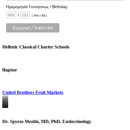
Ημερομηνία Γεννήσεως / Birthday
/
( mm / dd )
Hellenic Classical Charter Schools
flagstar
United Brothers Fruit Markets
https://www.unitedbrothersfruitmarkets.com/
https://www.unitedbrothersfruitmarkets.com/
Dr. Spyros Mezitis, MD, PhD, Endocrinology