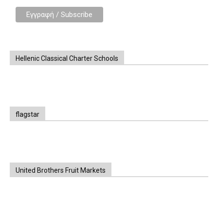
Hellenic Classical Charter Schools
flagstar
United Brothers Fruit Markets
https://www.unitedbrothersfruitmarkets.com/
https://www.unitedbrothersfruitmarkets.com/