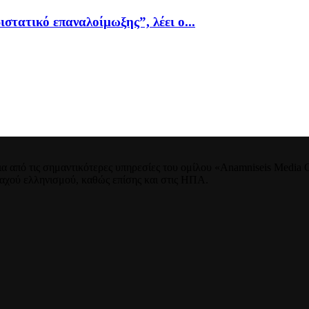
ιστατικό επαναλοίμωξης”, λέει ο...
 από τις σημαντικότερες υπηρεσίες του ομίλου «Anamniseis Media Gr
νταχού ελληνισμού, καθώς επίσης και στις ΗΠΑ.