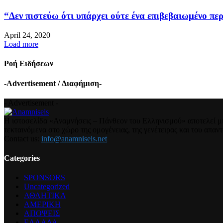
“Δεν πιστεύω ότι υπάρχει ούτε ένα επιβεβαιωμένο περ
April 24, 2020
Load more
Ροή Ειδήσεων
-Advertisement / Διαφήμιση-
- Advertisement -
Η ιστοσελίδα «Αναμνήσεις – Πάνθεον του Ελληνισμού» αποτελεί μια
τεκταινόμενα στο χώρο της ομογένειας, της γενέτειρας και του απα
Contact us:
info@anamniseis.net
Categories
SPONSORS
Uncategorized
ΑΘΛΗΤΙΚΑ
ΑΜΕΡΙΚΗ
ΑΠΟΨΕΙΣ
ΕΛΛΑΔΑ