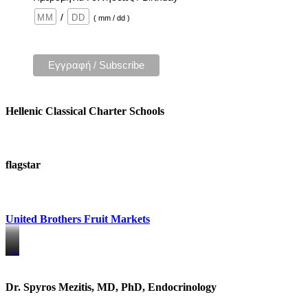
/
( mm / dd )
Hellenic Classical Charter Schools
flagstar
United Brothers Fruit Markets
https://www.unitedbrothersfruitmarkets.com/
https://www.unitedbrothersfruitmarkets.com/
Dr. Spyros Mezitis, MD, PhD, Endocrinology