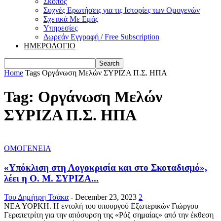
Σκοπός
Συχνές Ερωτήσεις για τις Ιστορίες των Ομογενών
Σχετικά Με Εμάς
Υπηρεσίες
Δωρεάν Εγγραφή / Free Subscription
ΗΜΕΡΟΛΟΓΙΟ
Home
Tags
Οργάνωση Μελών ΣΥΡΙΖΑ Π.Σ. ΗΠΑ
Tag: Οργάνωση Μελών
ΣΥΡΙΖΑ Π.Σ. ΗΠΑ
ΟΜΟΓΕΝΕΙΑ
«Υπόκλιση στη Λογοκρισία και στο Σκοταδισμό»,
λέει η Ο. Μ. ΣΥΡΙΖΑ...
Του Δημήτρη Τσάκα
-
December 23, 2023
2
ΝΕΑ ΥΟΡΚΗ. Η εντολή του υπουργού Εξωτερικών Γιώργου
Γεραπετρίτη για την απόσυρση της «Ρόζ σημαίας» από την έκθεση