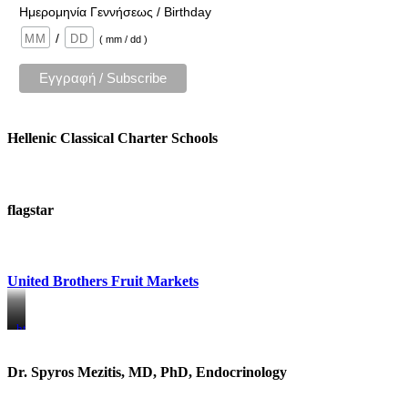
Ημερομηνία Γεννήσεως / Birthday
/
( mm / dd )
Hellenic Classical Charter Schools
flagstar
United Brothers Fruit Markets
https://www.unitedbrothersfruitmarkets.com/
https://www.unitedbrothersfruitmarkets.com/
Dr. Spyros Mezitis, MD, PhD, Endocrinology