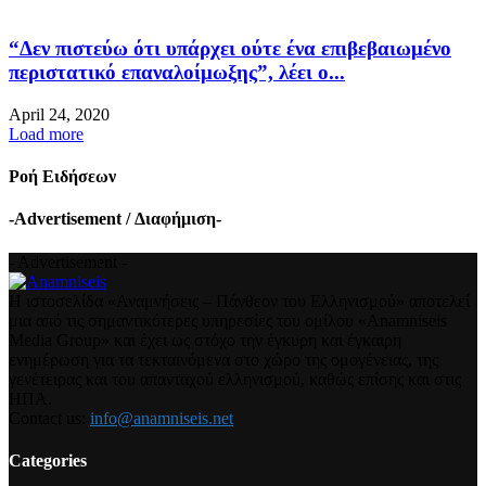
“Δεν πιστεύω ότι υπάρχει ούτε ένα επιβεβαιωμένο
περιστατικό επαναλοίμωξης”, λέει ο...
April 24, 2020
Load more
Ροή Ειδήσεων
-Advertisement / Διαφήμιση-
- Advertisement -
Η ιστοσελίδα «Αναμνήσεις – Πάνθεον του Ελληνισμού» αποτελεί
μια από τις σημαντικότερες υπηρεσίες του ομίλου «Anamniseis
Media Group» και έχει ως στόχο την έγκυρη και έγκαιρη
ενημέρωση για τα τεκταινόμενα στο χώρο της ομογένειας, της
γενέτειρας και του απανταχού ελληνισμού, καθώς επίσης και στις
ΗΠΑ.
Contact us:
info@anamniseis.net
Categories