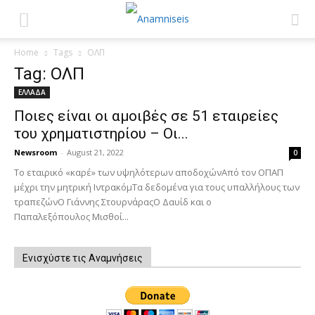
Home
Tags
ΟΛΠ
Tag: ΟΛΠ
ΕΛΛΑΔΑ
Ποιες είναι οι αμοιβές σε 51 εταιρείες
του χρηματιστηρίου – Οι...
Newsroom
-
August 21, 2022
0
Το εταιρικό «καρέ» των υψηλότερων αποδοχώνΑπό τον ΟΠΑΠ
μέχρι την μητρική ΙντρακόμΤα δεδομένα για τους υπαλλήλους των
τραπεζώνΟ Γιάννης ΣτουρνάραςΟ Δαυίδ και ο
Παπαλεξόπουλος Μισθοί...
Ενισχύστε τις Αναμνήσεις