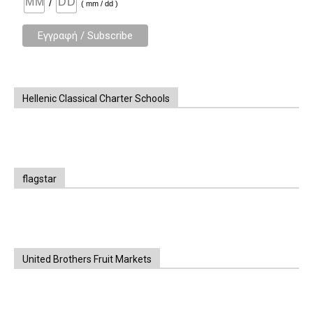
/
( mm / dd )
Hellenic Classical Charter Schools
flagstar
United Brothers Fruit Markets
https://www.unitedbrothersfruitmarkets.com/
https://www.unitedbrothersfruitmarkets.com/