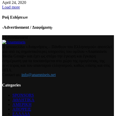
April 24, 2020
Load more
Ροή Ειδήσεων
-Advertisement / Διαφήμιση-
- Advertisement -
Η ιστοσελίδα «Αναμνήσεις – Πάνθεον του Ελληνισμού» αποτελεί
μια από τις σημαντικότερες υπηρεσίες του ομίλου «Anamniseis
Media Group» και έχει ως στόχο την έγκυρη και έγκαιρη
ενημέρωση για τα τεκταινόμενα στο χώρο της ομογένειας, της
γενέτειρας και του απανταχού ελληνισμού, καθώς επίσης και στις
ΗΠΑ.
Contact us:
info@anamniseis.net
Categories
SPONSORS
ΑΘΛΗΤΙΚΑ
ΑΜΕΡΙΚΗ
ΑΠΟΨΕΙΣ
ΕΛΛΑΔΑ