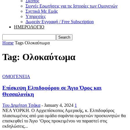
Σκοπός
Συχνές Ερωτήσεις για τις Ιστορίες των Ομογενών
Σχετικά Με Εμάς
Υπηρεσίες
Δωρεάν Εγγραφή / Free Subscription
ΗΜΕΡΟΛΟΓΙΟ
Home
Tags
Ολοκαύτωμα
Tag: Ολοκαύτωμα
ΟΜΟΓΕΝΕΙΑ
Επίσκεψη Ελπιδοφόρου σε Άγιο Όρος και
Θεσσαλονίκη
Του Δημήτρη Τσάκα
-
January 4, 2024
1
ΝΕΑ ΥΟΡΚΗ. Ο Αρχιεπίσκοπος Αμερικής, κ. Ελπιδοφόρος
πλαισιωμένος από μια ομάδα σαράντα ομογενών προσκυνητών θα
επισκεφθεί το Άγιο ‘Ορος προκειμένου να παραστεί στις
εκδηλώσεις...