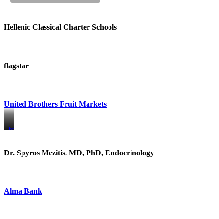
Hellenic Classical Charter Schools
flagstar
United Brothers Fruit Markets
https://www.unitedbrothersfruitmarkets.com/
https://www.unitedbrothersfruitmarkets.com/
Dr. Spyros Mezitis, MD, PhD, Endocrinology
Alma Bank