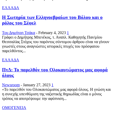
ΕΛΛΑΔΑ
Η Σωτηρία των Ελληνοεβραίων του Βόλου και ο
ρόλος του Σέφελ
Του Δημήτρη Τσάκα
-
February 4, 2023
1
Γράφει ο Δημήτρης Μπενέκος, τ. Αναπλ. Καθηγητής Παν/μίου
Θεσσαλίας Στόχος του παρόντος σύντομου άρθρου είναι να γίνουν
γνωστές στους αναγνώστες ιστορικές πτυχές του πρόσφατου
παρελθόντος...
ΕΛΛΑΔΑ
ΠτΔ: Το παρελθόν του Ολοκαυτώματος μας αφορά
όλους
Newsroom
-
January 27, 2023
1
«Το παρελθόν του Ολοκαυτώματος μας αφορά όλους. Η γνώση και
η συνεχής υπενθύμιση της ναζιστικής θηριωδίας είναι ο μόνος
τρόπος να αποτρέψουμε την αφύπνιση...
ΟΜΟΓΕΝΕΙΑ