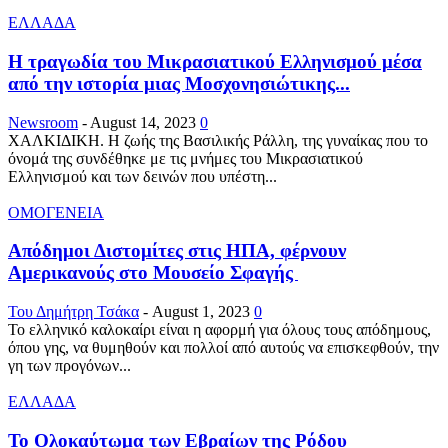
ΕΛΛΑΔΑ
Η τραγωδία του Μικρασιατικού Ελληνισμού μέσα
από την ιστορία μιας Μοσχονησιώτικης...
Newsroom
-
August 14, 2023
0
ΧΑΛΚΙΔΙΚΗ. Η ζωής της Βασιλικής Ράλλη, της γυναίκας που το
όνομά της συνδέθηκε με τις μνήμες του Μικρασιατικού
Ελληνισμού και των δεινών που υπέστη...
ΟΜΟΓΕΝΕΙΑ
Απόδημοι Διστομίτες στις ΗΠΑ, φέρνουν
Αμερικανούς στο Μουσείο Σφαγής
Του Δημήτρη Τσάκα
-
August 1, 2023
0
Το ελληνικό καλοκαίρι είναι η αφορμή για όλους τους απόδημους,
όπου γης, να θυμηθούν και πολλοί από αυτούς να επισκεφθούν, την
γη των προγόνων...
ΕΛΛΑΔΑ
Το Ολοκαύτωμα των Εβραίων της Ρόδου