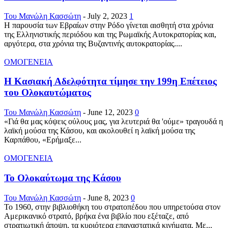
Του Μανώλη Κασσώτη
-
July 2, 2023
1
Η παρουσία των Εβραίων στην Ρόδο γίνεται αισθητή στα χρόνια
της Ελληνιστικής περιόδου και της Ρωμαϊκής Αυτοκρατορίας και,
αργότερα, στα χρόνια της Βυζαντινής αυτοκρατορίας....
ΟΜΟΓΕΝΕΙΑ
Η Κασιακή Αδελφότητα τίμησε την 199η Επέτειος
του Ολοκαυτώματος
Του Μανώλη Κασσώτη
-
June 12, 2023
0
«Γιά θα μας κόψεις ούλους μας, για λευτεριά θα 'ούμε» τραγουδά η
λαϊκή μούσα της Κάσου, και ακολουθεί η λαϊκή μούσα της
Καρπάθου, «Ερήμαξε...
ΟΜΟΓΕΝΕΙΑ
Το Ολοκαύτωμα της Κάσου
Του Μανώλη Κασσώτη
-
June 8, 2023
0
Το 1960, στην βιβλιοθήκη του στρατοπέδου που υπηρετούσα στον
Αμερικανικό στρατό, βρήκα ένα βιβλίο που εξέταζε, από
στρατιωτική άποψη, τα κυριότερα επαναστατικά κινήματα. Με...