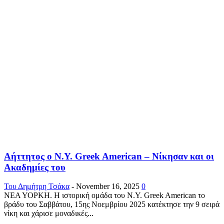
Αήττητος ο Ν.Υ. Greek American – Νίκησαν και οι
Ακαδημίες του
Του Δημήτρη Τσάκα
-
November 16, 2025
0
ΝΕΑ ΥΟΡΚΗ. Η ιστορική ομάδα του Ν.Υ. Greek American το
βράδυ του Σαββάτου, 15ης Νοεμβρίου 2025 κατέκτησε την 9 σειρά
νίκη και χάρισε μοναδικές...