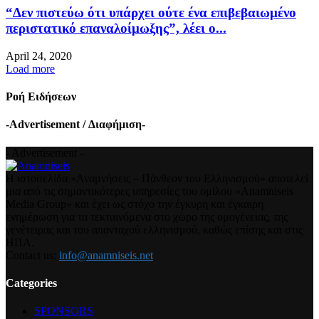
“Δεν πιστεύω ότι υπάρχει ούτε ένα επιβεβαιωμένο
περιστατικό επαναλοίμωξης”, λέει ο...
April 24, 2020
Load more
Ροή Ειδήσεων
-Advertisement / Διαφήμιση-
- Advertisement -
Η ιστοσελίδα «Αναμνήσεις – Πάνθεον του Ελληνισμού» αποτελεί
μια από τις σημαντικότερες υπηρεσίες του ομίλου «Anamniseis
Media Group» και έχει ως στόχο την έγκυρη και έγκαιρη
ενημέρωση για τα τεκταινόμενα στο χώρο της ομογένειας, της
γενέτειρας και του απανταχού ελληνισμού, καθώς επίσης και στις
ΗΠΑ.
Contact us:
info@anamniseis.net
Categories
SPONSORS