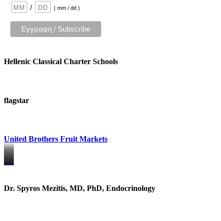
/
( mm / dd )
Hellenic Classical Charter Schools
flagstar
United Brothers Fruit Markets
https://www.unitedbrothersfruitmarkets.com/
https://www.unitedbrothersfruitmarkets.com/
Dr. Spyros Mezitis, MD, PhD, Endocrinology