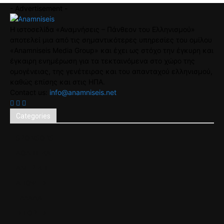
- Advertisement -
Η ιστοσελίδα «Αναμνήσεις – Πάνθεον του Ελληνισμού»
αποτελεί μια από τις σημαντικότερες υπηρεσίες του ομίλου
«Anamniseis Media Group» και έχει ως στόχο την έγκυρη και
έγκαιρη ενημέρωση για τα τεκταινόμενα στο χώρο της
ομογένειας, της γενέτειρας και του απανταχού ελληνισμού,
καθώς επίσης και στις ΗΠΑ.
Contact us:
info@anamniseis.net
Categories
SPONSORS
ΑΘΛΗΤΙΚΑ
ΑΜΕΡΙΚΗ
ΑΠΟΨΕΙΣ
ΕΛΛΑΔΑ
ΙΣΤΟΡΙΕΣ