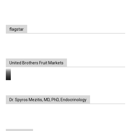
flagstar
United Brothers Fruit Markets
https://www.unitedbrothersfruitmarkets.com/
https://www.unitedbrothersfruitmarkets.com/
Dr. Spyros Mezitis, MD, PhD, Endocrinology