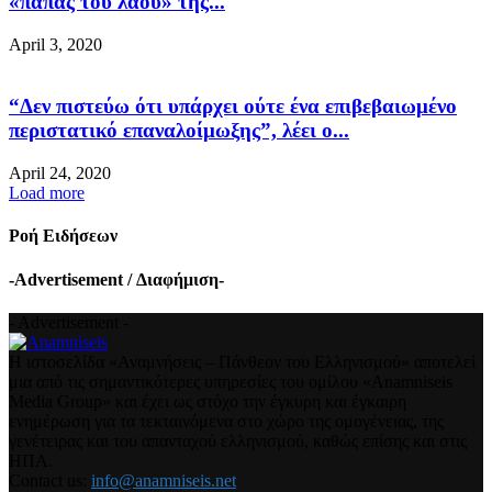
«παπάς του λαού» της...
April 3, 2020
“Δεν πιστεύω ότι υπάρχει ούτε ένα επιβεβαιωμένο
περιστατικό επαναλοίμωξης”, λέει ο...
April 24, 2020
Load more
Ροή Ειδήσεων
-Advertisement / Διαφήμιση-
- Advertisement -
Η ιστοσελίδα «Αναμνήσεις – Πάνθεον του Ελληνισμού» αποτελεί
μια από τις σημαντικότερες υπηρεσίες του ομίλου «Anamniseis
Media Group» και έχει ως στόχο την έγκυρη και έγκαιρη
ενημέρωση για τα τεκταινόμενα στο χώρο της ομογένειας, της
γενέτειρας και του απανταχού ελληνισμού, καθώς επίσης και στις
ΗΠΑ.
Contact us:
info@anamniseis.net