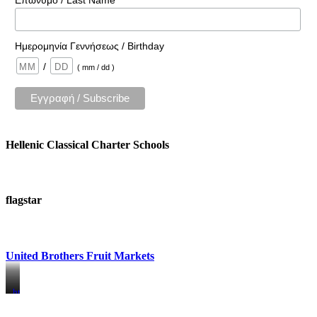
Επώνυμο / Last Name
Ημερομηνία Γεννήσεως / Birthday
/
( mm / dd )
Hellenic Classical Charter Schools
flagstar
United Brothers Fruit Markets
https://www.unitedbrothersfruitmarkets.com/
https://www.unitedbrothersfruitmarkets.com/