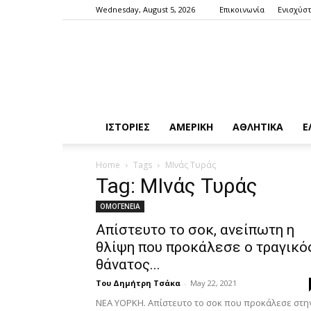
Wednesday, August 5, 2026
Επικοινωνία
Ενισχύστ
ΙΣΤΟΡΙΕΣ
ΑΜΕΡΙΚΗ
ΑΘΛΗΤΙΚΑ
Ε
Home
Tags
ΜΙνάς Τυράς
Tag: ΜΙνάς Τυράς
ΟΜΟΓΕΝΕΙΑ
Απίστευτο το σοκ, ανείπωτη η
θλίψη που προκάλεσε ο τραγικό
θάνατος...
Του Δημήτρη Τσάκα
-
May 22, 2021
ΝΕΑ ΥΟΡΚΗ. Απίστευτο το σοκ που προκάλεσε στη