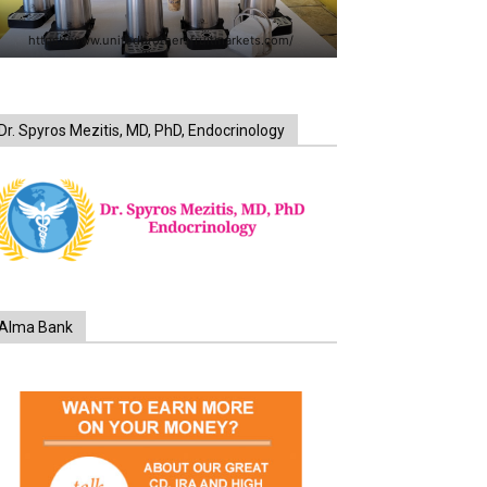
https://www.unitedbrothersfruitmarkets.com/
Dr. Spyros Mezitis, MD, PhD, Endocrinology
Alma Bank