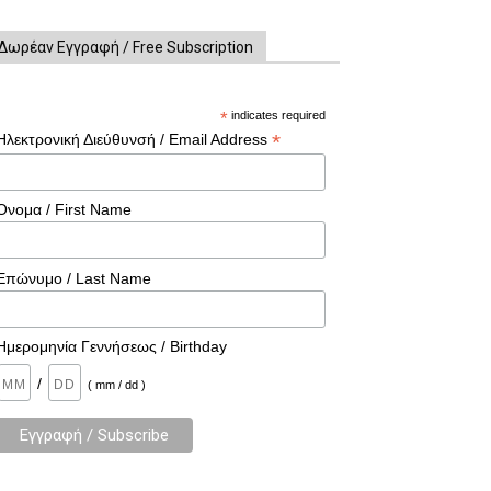
Δωρέαν Εγγραφή / Free Subscription
*
indicates required
*
Ηλεκτρονική Διεύθυνσή / Email Address
Όνομα / First Name
Επώνυμο / Last Name
Ημερομηνία Γεννήσεως / Birthday
/
( mm / dd )