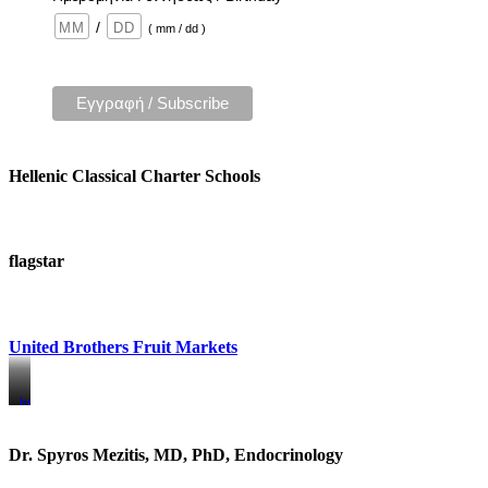
/
( mm / dd )
Hellenic Classical Charter Schools
flagstar
United Brothers Fruit Markets
https://www.unitedbrothersfruitmarkets.com/
https://www.unitedbrothersfruitmarkets.com/
Dr. Spyros Mezitis, MD, PhD, Endocrinology