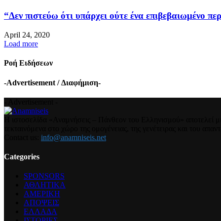
“Δεν πιστεύω ότι υπάρχει ούτε ένα επιβεβαιωμένο περ
April 24, 2020
Load more
Ροή Ειδήσεων
-Advertisement / Διαφήμιση-
- Advertisement -
Η ιστοσελίδα «Αναμνήσεις – Πάνθεον του Ελληνισμού» αποτελεί μια
τεκταινόμενα στο χώρο της ομογένειας, της γενέτειρας και του απα
Contact us:
info@anamniseis.net
Categories
SPONSORS
ΑΘΛΗΤΙΚΑ
ΑΜΕΡΙΚΗ
ΑΠΟΨΕΙΣ
ΕΛΛΑΔΑ
ΙΣΤΟΡΙΕΣ