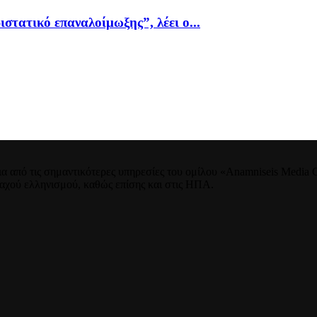
ιστατικό επαναλοίμωξης”, λέει ο...
 από τις σημαντικότερες υπηρεσίες του ομίλου «Anamniseis Media Gr
νταχού ελληνισμού, καθώς επίσης και στις ΗΠΑ.