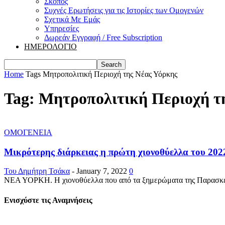
Σκοπός
Συχνές Ερωτήσεις για τις Ιστορίες των Ομογενών
Σχετικά Με Εμάς
Υπηρεσίες
Δωρεάν Εγγραφή / Free Subscription
ΗΜΕΡΟΛΟΓΙΟ
Home
Tags
Μητροπολιτική Περιοχή της Νέας Υόρκης
Tag: Μητροπολιτική Περιοχή τ
ΟΜΟΓΕΝΕΙΑ
Μικρότερης διάρκειας η πρώτη χιονοθύελλα του 202
Του Δημήτρη Τσάκα
-
January 7, 2022
0
ΝΕΑ ΥΟΡΚΗ. Η χιονοθύελλα που από τα ξημερώματα της Παρασκευής,
Ενισχύστε τις Αναμνήσεις