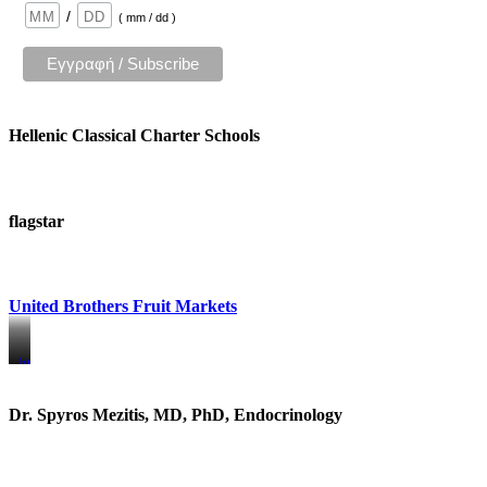
/
( mm / dd )
Hellenic Classical Charter Schools
flagstar
United Brothers Fruit Markets
https://www.unitedbrothersfruitmarkets.com/
https://www.unitedbrothersfruitmarkets.com/
Dr. Spyros Mezitis, MD, PhD, Endocrinology