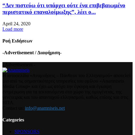
“Δεν πιστεύω ότι υπάρχει ούτε ένα επιβεβαιωμένο
περιστατικό επαναλοίμωξης”, λέει ο...
April 24, 2020
Load more
Ροή Ειδήσεων
-Advertisement / Διαφήμιση-
- Advertisement -
Η ιστοσελίδα «Αναμνήσεις – Πάνθεον του Ελληνισμού» αποτελεί
μια από τις σημαντικότερες υπηρεσίες του ομίλου «Anamniseis
Media Group» και έχει ως στόχο την έγκυρη και έγκαιρη
ενημέρωση για τα τεκταινόμενα στο χώρο της ομογένειας, της
γενέτειρας και του απανταχού ελληνισμού, καθώς επίσης και στις
ΗΠΑ.
Contact us:
info@anamniseis.net
Categories
SPONSORS