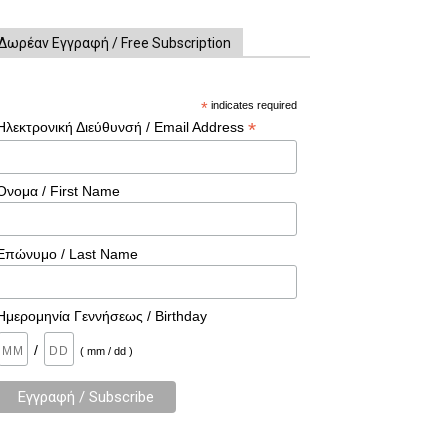
Δωρέαν Εγγραφή / Free Subscription
*
indicates required
*
Ηλεκτρονική Διεύθυνσή / Email Address
Όνομα / First Name
Επώνυμο / Last Name
Ημερομηνία Γεννήσεως / Birthday
/
( mm / dd )