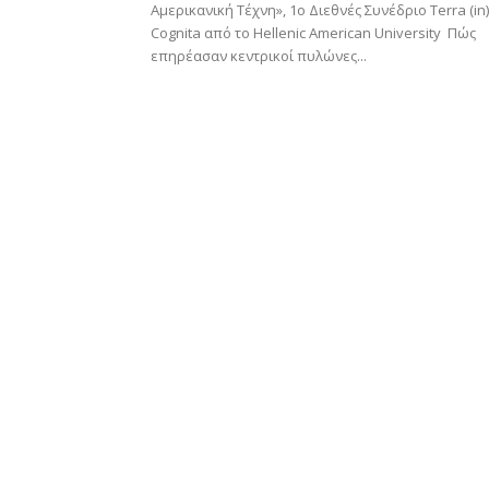
Αμερικανική Τέχνη», 1ο Διεθνές Συνέδριο Terra (in)
Cognita από το Hellenic American University Πώς
επηρέασαν κεντρικοί πυλώνες...