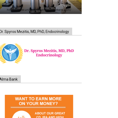
https://www.unitedbrothersfruitmarkets.com/
Dr. Spyros Mezitis, MD, PhD, Endocrinology
Alma Bank