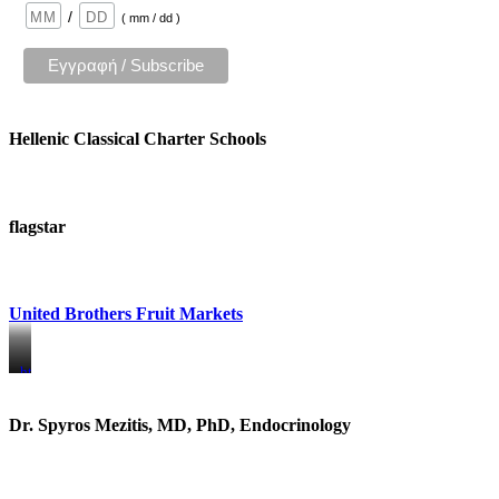
/
( mm / dd )
Hellenic Classical Charter Schools
flagstar
United Brothers Fruit Markets
https://www.unitedbrothersfruitmarkets.com/
https://www.unitedbrothersfruitmarkets.com/
Dr. Spyros Mezitis, MD, PhD, Endocrinology