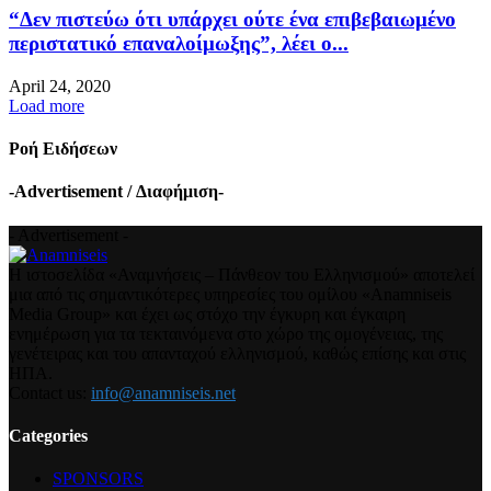
“Δεν πιστεύω ότι υπάρχει ούτε ένα επιβεβαιωμένο
περιστατικό επαναλοίμωξης”, λέει ο...
April 24, 2020
Load more
Ροή Ειδήσεων
-Advertisement / Διαφήμιση-
- Advertisement -
Η ιστοσελίδα «Αναμνήσεις – Πάνθεον του Ελληνισμού» αποτελεί
μια από τις σημαντικότερες υπηρεσίες του ομίλου «Anamniseis
Media Group» και έχει ως στόχο την έγκυρη και έγκαιρη
ενημέρωση για τα τεκταινόμενα στο χώρο της ομογένειας, της
γενέτειρας και του απανταχού ελληνισμού, καθώς επίσης και στις
ΗΠΑ.
Contact us:
info@anamniseis.net
Categories
SPONSORS