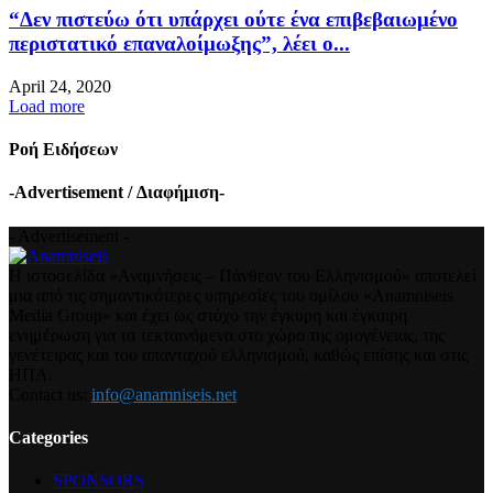
“Δεν πιστεύω ότι υπάρχει ούτε ένα επιβεβαιωμένο
περιστατικό επαναλοίμωξης”, λέει ο...
April 24, 2020
Load more
Ροή Ειδήσεων
-Advertisement / Διαφήμιση-
- Advertisement -
Η ιστοσελίδα «Αναμνήσεις – Πάνθεον του Ελληνισμού» αποτελεί
μια από τις σημαντικότερες υπηρεσίες του ομίλου «Anamniseis
Media Group» και έχει ως στόχο την έγκυρη και έγκαιρη
ενημέρωση για τα τεκταινόμενα στο χώρο της ομογένειας, της
γενέτειρας και του απανταχού ελληνισμού, καθώς επίσης και στις
ΗΠΑ.
Contact us:
info@anamniseis.net
Categories
SPONSORS