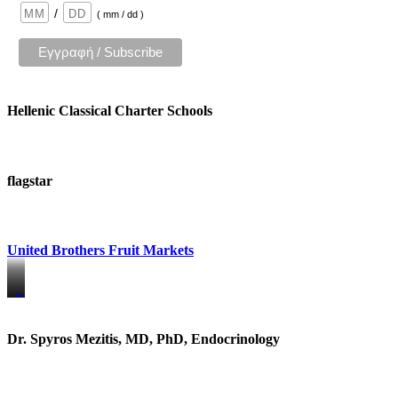
/
( mm / dd )
Hellenic Classical Charter Schools
flagstar
United Brothers Fruit Markets
https://www.unitedbrothersfruitmarkets.com/
https://www.unitedbrothersfruitmarkets.com/
Dr. Spyros Mezitis, MD, PhD, Endocrinology