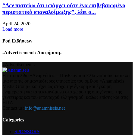
“Δεν πιστεύω ότι υπάρχει ούτε ένα επιβεβαιωμένο
περιστατικό επαναλοίμωξης”, λέει ο...
April 24, 2020
Load more
Ροή Ειδήσεων
-Advertisement / Διαφήμιση-
- Advertisement -
Η ιστοσελίδα «Αναμνήσεις – Πάνθεον του Ελληνισμού» αποτελεί
μια από τις σημαντικότερες υπηρεσίες του ομίλου «Anamniseis
Media Group» και έχει ως στόχο την έγκυρη και έγκαιρη
ενημέρωση για τα τεκταινόμενα στο χώρο της ομογένειας, της
γενέτειρας και του απανταχού ελληνισμού, καθώς επίσης και στις
ΗΠΑ.
Contact us:
info@anamniseis.net
Categories
SPONSORS