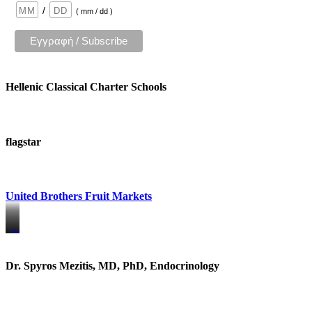
/
( mm / dd )
Hellenic Classical Charter Schools
flagstar
United Brothers Fruit Markets
https://www.unitedbrothersfruitmarkets.com/
https://www.unitedbrothersfruitmarkets.com/
Dr. Spyros Mezitis, MD, PhD, Endocrinology