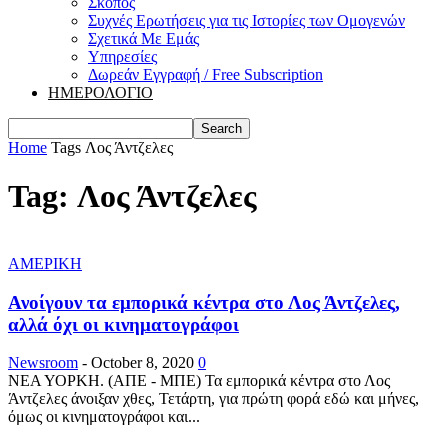
Σκοπός
Συχνές Ερωτήσεις για τις Ιστορίες των Ομογενών
Σχετικά Με Εμάς
Υπηρεσίες
Δωρεάν Εγγραφή / Free Subscription
ΗΜΕΡΟΛΟΓΙΟ
Home
Tags
Λος Άντζελες
Tag: Λος Άντζελες
ΑΜΕΡΙΚΗ
Ανοίγουν τα εμπορικά κέντρα στο Λος Άντζελες,
αλλά όχι οι κινηματογράφοι
Newsroom
-
October 8, 2020
0
ΝΕΑ ΥΟΡΚΗ. (ΑΠΕ - ΜΠΕ) Τα εμπορικά κέντρα στο Λος
Άντζελες άνοιξαν χθες, Τετάρτη, για πρώτη φορά εδώ και μήνες,
όμως οι κινηματογράφοι και...