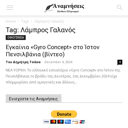
Home
Tags
Λάμπρος Γαλανός
Tag: Λάμπρος Γαλανός
ΟΜΟΓΕΝΕΙΑ
Εγκαίνια «Gyro Concept» στο Ίστον
Πενσιλβάνια (βίντεο)
Του Δημήτρη Τσάκα
-
December 4, 2024
0
ΝΕΑ ΥΟΡΚΗ. Το ελληνικό εστιατόριο «Gyro Concept» στο Ίστον της
Πενσιλβάνιας το βράδυ της Δευτέρας, 2ας Δεκεμβρίου 2024 είχε
πλημμυρίσει από ομογενείς και άλλους...
Ενισχύστε τις Αναμνήσεις