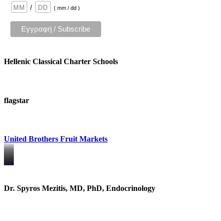
/
( mm / dd )
Hellenic Classical Charter Schools
flagstar
United Brothers Fruit Markets
https://www.unitedbrothersfruitmarkets.com/
https://www.unitedbrothersfruitmarkets.com/
Dr. Spyros Mezitis, MD, PhD, Endocrinology