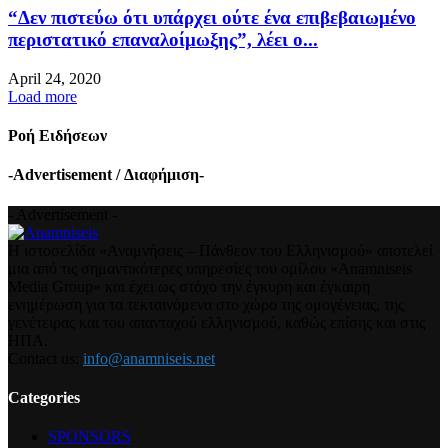
“Δεν πιστεύω ότι υπάρχει ούτε ένα επιβεβαιωμένο
περιστατικό επαναλοίμωξης”, λέει ο...
April 24, 2020
Load more
Ροή Ειδήσεων
-Advertisement / Διαφήμιση-
- Advertisement -
Η ιστοσελίδα «Αναμνήσεις – Πάνθεον του Ελληνισμού» αποτελεί
μια από τις σημαντικότερες υπηρεσίες του ομίλου «Anamniseis
Media Group» και έχει ως στόχο την έγκυρη και έγκαιρη
ενημέρωση για τα τεκταινόμενα στο χώρο της ομογένειας, της
γενέτειρας και του απανταχού ελληνισμού, καθώς επίσης και στις
ΗΠΑ.
Contact us:
info@anamniseis.net
Categories
SPONSORS