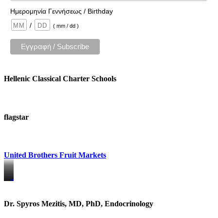
Ημερομηνία Γεννήσεως / Birthday
/
( mm / dd )
Hellenic Classical Charter Schools
flagstar
United Brothers Fruit Markets
https://www.unitedbrothersfruitmarkets.com/
https://www.unitedbrothersfruitmarkets.com/
Dr. Spyros Mezitis, MD, PhD, Endocrinology