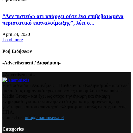
“Δεν πιστεύω ότι υπάρχει ούτε ένα επιβεβαιωμένο
περιστατικό επαναλοίμωξης”, λέει ο...
April 24, 2020
Load more
Ροή Ειδήσεων
-Advertisement / Διαφήμιση-
- Advertisement -
Η ιστοσελίδα «Αναμνήσεις – Πάνθεον του Ελληνισμού» αποτελεί
μια από τις σημαντικότερες υπηρεσίες του ομίλου «Anamniseis
Media Group» και έχει ως στόχο την έγκυρη και έγκαιρη
ενημέρωση για τα τεκταινόμενα στο χώρο της ομογένειας, της
γενέτειρας και του απανταχού ελληνισμού, καθώς επίσης και στις
ΗΠΑ.
Contact us:
info@anamniseis.net
Categories