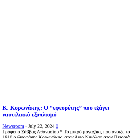
Κ. Κορωνάκης: Ο “εφευρέτης” που εξάγει
ναυτιλιακό εξοπλισμό
Newsroom
-
July 22, 2024
0
Γράφει ο Σάββας Αθανασίου * Το μικρό μαγαζάκι, που άνοιξε το
1910 ο Θεοφάνης Κορωνάκης, στον Άγιο Νικόλαο στον Πειραιά,