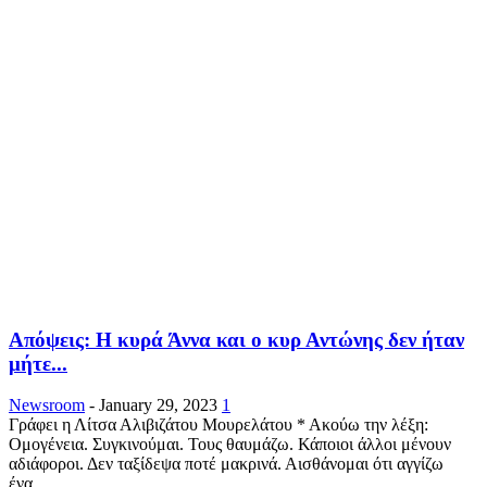
Απόψεις: Η κυρά Άννα και ο κυρ Αντώνης δεν ήταν
μήτε...
Newsroom
-
January 29, 2023
1
Γράφει η Λίτσα Αλιβιζάτου Μουρελάτου * Ακούω την λέξη:
Ομογένεια. Συγκινούμαι. Τους θαυμάζω. Κάποιοι άλλοι μένουν
αδιάφοροι. Δεν ταξίδεψα ποτέ μακρινά. Αισθάνομαι ότι αγγίζω
ένα...