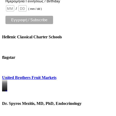
Ημερομηνία Γεννήσεως / Birthday
/
( mm / dd )
Hellenic Classical Charter Schools
flagstar
United Brothers Fruit Markets
https://www.unitedbrothersfruitmarkets.com/
https://www.unitedbrothersfruitmarkets.com/
Dr. Spyros Mezitis, MD, PhD, Endocrinology