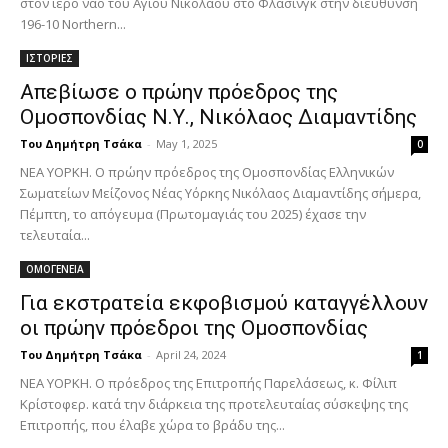
στον ιερό ναό του Αγίου Νικολάου στο Φλάσινγκ στην διεύθυνση
196-10 Northern...
ΙΣΤΟΡΙΕΣ
Απεβίωσε ο πρώην πρόεδρος της
Ομοσπονδίας Ν.Υ., Νικόλαος Διαμαντίδης
Του Δημήτρη Τσάκα
-
May 1, 2025
0
ΝΕΑ ΥΟΡΚΗ. Ο πρώην πρόεδρος της Ομοσπονδίας Ελληνικών
Σωματείων Μείζονος Νέας Υόρκης Νικόλαος Διαμαντίδης σήμερα,
Πέμπτη, το απόγευμα (Πρωτομαγιάς του 2025) έχασε την
τελευταία...
ΟΜΟΓΕΝΕΙΑ
Για εκστρατεία εκφοβισμού καταγγέλλουν
οι πρώην πρόεδροι της Ομοσπονδίας
Του Δημήτρη Τσάκα
-
April 24, 2024
1
ΝΕΑ ΥΟΡΚΗ. Ο πρόεδρος της Επιτροπής Παρελάσεως, κ. Φίλιπ
Κρίστοφερ. κατά την διάρκεια της προτελευταίας σύσκεψης της
Επιτροπής, που έλαβε χώρα το βράδυ της...