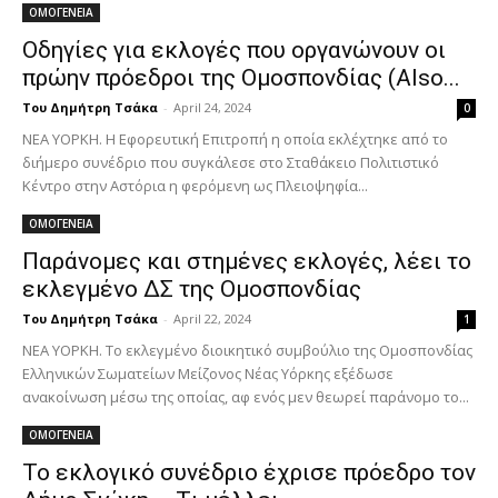
ΟΜΟΓΕΝΕΙΑ
Οδηγίες για εκλογές που οργανώνουν οι
πρώην πρόεδροι της Ομοσπονδίας (Also...
Του Δημήτρη Τσάκα
-
April 24, 2024
0
ΝΕΑ ΥΟΡΚΗ. Η Εφορευτική Επιτροπή η οποία εκλέχτηκε από το
διήμερο συνέδριο που συγκάλεσε στο Σταθάκειο Πολιτιστικό
Κέντρο στην Αστόρια η φερόμενη ως Πλειοψηφία...
ΟΜΟΓΕΝΕΙΑ
Παράνομες και στημένες εκλογές, λέει το
εκλεγμένο ΔΣ της Ομοσπονδίας
Του Δημήτρη Τσάκα
-
April 22, 2024
1
ΝΕΑ ΥΟΡΚΗ. Το εκλεγμένο διοικητικό συμβούλιο της Ομοσπονδίας
Ελληνικών Σωματείων Μείζονος Νέας Υόρκης εξέδωσε
ανακοίνωση μέσω της οποίας, αφ ενός μεν θεωρεί παράνομο το...
ΟΜΟΓΕΝΕΙΑ
Το εκλογικό συνέδριο έχρισε πρόεδρο τον