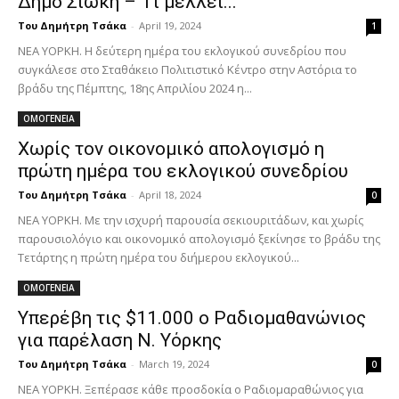
Δήμο Σιώκη – Tι μέλλει...
Του Δημήτρη Τσάκα
-
April 19, 2024
1
ΝΕΑ ΥΟΡΚΗ. Η δεύτερη ημέρα του εκλογικού συνεδρίου που
συγκάλεσε στο Σταθάκειο Πολιτιστικό Κέντρο στην Αστόρια το
βράδυ της Πέμπτης, 18ης Απριλίου 2024 η...
ΟΜΟΓΕΝΕΙΑ
Χωρίς τον οικονομικό απολογισμό η
πρώτη ημέρα του εκλογικού συνεδρίου
Του Δημήτρη Τσάκα
-
April 18, 2024
0
ΝΕΑ ΥΟΡΚΗ. Με την ισχυρή παρουσία σεκιουριτάδων, και χωρίς
παρουσιολόγιο και οικονομικό απολογισμό ξεκίνησε το βράδυ της
Τετάρτης η πρώτη ημέρα του διήμερου εκλογικού...
ΟΜΟΓΕΝΕΙΑ
Υπερέβη τις $11.000 ο Ραδιομαθανώνιος
για παρέλαση Ν. Υόρκης
Του Δημήτρη Τσάκα
-
March 19, 2024
0
ΝΕΑ ΥΟΡΚΗ. Ξεπέρασε κάθε προσδοκία ο Ραδιομαραθώνιος για