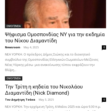
ΟΜΟΓΕΝΕΙΑ
Ψήφισμα Ομοσπονδίας ΝΥ για την εκδημία
του Νίκου Διαμαντίδη
Newsroom
-
May 4, 2025
0
ΝΕΑ ΥΟΡΚΗ. Ο πρόεδρος Δήμος Σιώκης και το διοικητικό
συμβούλιο της Ομοσπονδίας Ελληνικών Σωματείων Μείζονος
Νέας Υόρκης μέσω μια ανακοίνωσης τύπου εκφράζουν την
θλίψη...
ΟΜΟΓΕΝΕΙΑ
Την Τρίτη η κηδεία του Νικολάου
Διαμαντίδη (Nick Diamond)
Του Δημήτρη Τσάκα
-
May 3, 2025
0
ΝΕΑ ΥΟΡΚΗ. Την ερχόμενη Τρίτη, 6 Μαΐου 2025 και ώρα 9.30 π.μ.