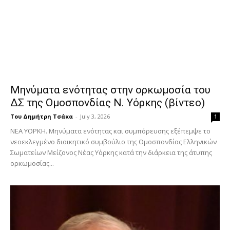
Μηνύματα ενότητας στην ορκωμοσία του
ΔΣ της Ομοσπονδίας Ν. Υόρκης (βίντεο)
Του Δημήτρη Τσάκα
-
July 3, 2026
1
ΝΕΑ ΥΟΡΚΗ. Μηνύματα ενότητας και συμπόρευσης εξέπεμψε το
νεοεκλεγμένο διοικητικό συμβούλιο της Ομοσπονδίας Ελληνικών
Σωματείων Μείζονος Νέας Υόρκης κατά την διάρκεια της άτυπης
ορκωμοσίας...