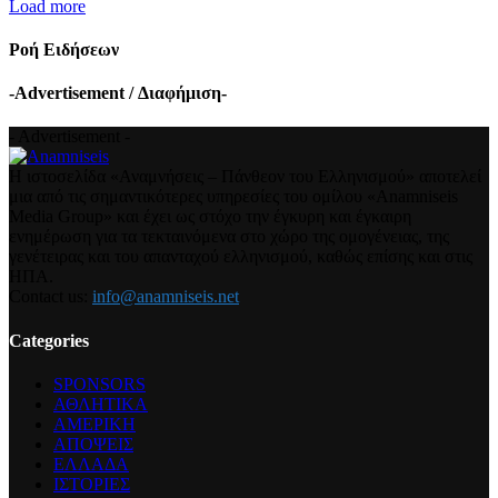
Load more
Ροή Ειδήσεων
-Advertisement / Διαφήμιση-
- Advertisement -
Η ιστοσελίδα «Αναμνήσεις – Πάνθεον του Ελληνισμού» αποτελεί
μια από τις σημαντικότερες υπηρεσίες του ομίλου «Anamniseis
Media Group» και έχει ως στόχο την έγκυρη και έγκαιρη
ενημέρωση για τα τεκταινόμενα στο χώρο της ομογένειας, της
γενέτειρας και του απανταχού ελληνισμού, καθώς επίσης και στις
ΗΠΑ.
Contact us:
info@anamniseis.net
Categories
SPONSORS
ΑΘΛΗΤΙΚΑ
ΑΜΕΡΙΚΗ
ΑΠΟΨΕΙΣ
ΕΛΛΑΔΑ
ΙΣΤΟΡΙΕΣ