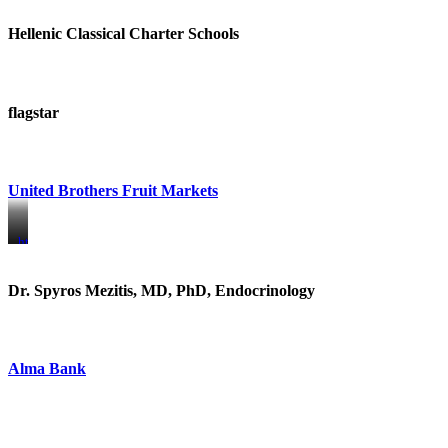
Hellenic Classical Charter Schools
flagstar
United Brothers Fruit Markets
https://www.unitedbrothersfruitmarkets.com/
https://www.unitedbrothersfruitmarkets.com/
Dr. Spyros Mezitis, MD, PhD, Endocrinology
Alma Bank