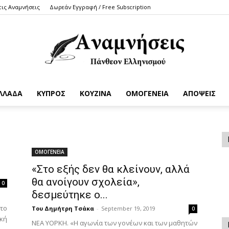
τις Αναμνήσεις
Δωρεάν Εγγραφή / Free Subscription
ΛΛΑΔΑ
ΚΥΠΡΟΣ
ΚΟΥΖΙΝΑ
ΟΜΟΓΕΝΕΙΑ
ΑΠΟΨΕΙΣ
Anamniseis
ΟΜΟΓΕΝΕΙΑ
«Στο εξής δεν θα κλείνουν, αλλά
θα ανοίγουν σχολεία»,
0
δεσμεύτηκε ο...
στο
Του Δημήτρη Τσάκα
-
September 19, 2019
0
ική
ΝΕΑ ΥΟΡΚΗ. «Η αγωνία των γονέων και των μαθητών