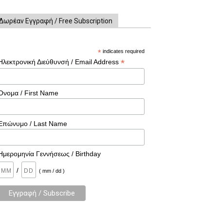
Δωρέαν Εγγραφή / Free Subscription
*
indicates required
*
Ηλεκτρονική Διεύθυνσή / Email Address
Όνομα / First Name
Επώνυμο / Last Name
Ημερομηνία Γεννήσεως / Birthday
/
( mm / dd )