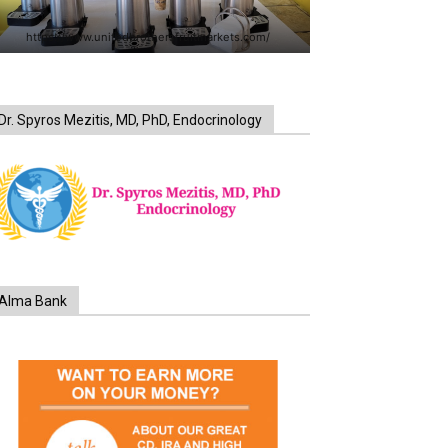
https://www.unitedbrothersfruitmarkets.com/
Dr. Spyros Mezitis, MD, PhD, Endocrinology
Alma Bank