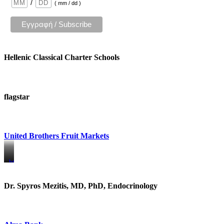
/
( mm / dd )
Hellenic Classical Charter Schools
flagstar
United Brothers Fruit Markets
https://www.unitedbrothersfruitmarkets.com/
https://www.unitedbrothersfruitmarkets.com/
Dr. Spyros Mezitis, MD, PhD, Endocrinology