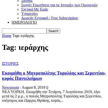
Σκοπός
Συχνές Ερωτήσεις για τις Ιστορίες των Ομογενών
Σχετικά Με Εμάς
Υπηρεσίες
Δωρεάν Εγγραφή / Free Subscription
ΗΜΕΡΟΛΟΓΙΟ
Home
Tags
ιεράρχης
Tag: ιεράρχης
ΙΣΤΟΡΙΕΣ
Εκοιμήθη ο Μητροπολίτης Τυρολόης και Σερεντίου,
κυρός Παντελεήμων
Newsroom
-
August 8, 2019
0
ΝΕΑ ΥΟΡΚΗ. Εκοιμήθη την Τετάρτη, 7 Αυγούστου 2019, λίγο
μετά τις 2 μ.μ., ο πολιός Μητροπολίτης Τυρολόης και Σερεντίου,
υπέρτιμος και έξαρχος Θράκης, κυρός...