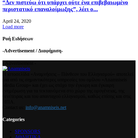
“Δεν πιστεύω ότι υπάρχει ούτε ένα επιβεβαιωμένο
περιστατικό επαναλοίμωξης”, λέει ο...
April 24, 2020
Load more
Ροή Ειδήσεων
-Advertisement / Διαφήμιση-
- Advertisement -
Η ιστοσελίδα «Αναμνήσεις – Πάνθεον του Ελληνισμού» αποτελεί
μια από τις σημαντικότερες υπηρεσίες του ομίλου «Anamniseis
Media Group» και έχει ως στόχο την έγκυρη και έγκαιρη
ενημέρωση για τα τεκταινόμενα στο χώρο της ομογένειας, της
γενέτειρας και του απανταχού ελληνισμού, καθώς επίσης και στις
ΗΠΑ.
Contact us:
info@anamniseis.net
Categories
SPONSORS
ΑΘΛΗΤΙΚΑ