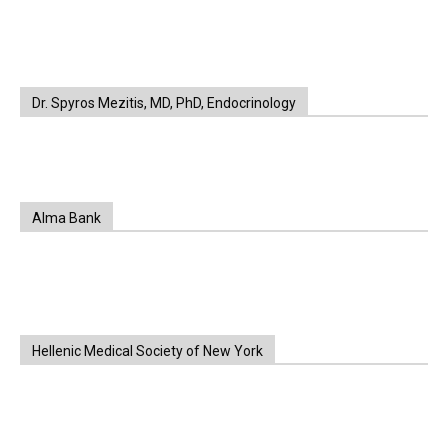
https://www.unitedbrothersfruitmarkets.com/
https://www.unitedbrothersfruitmarkets.com/
Dr. Spyros Mezitis, MD, PhD, Endocrinology
Alma Bank
Hellenic Medical Society of New York