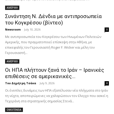
ΑΜΕΡΙΚΗ
Συνάντηση Ν. Δένδια με αντιπροσωπεία
του Κογκρέσου (βίντεο)
Newsroom
-
July 10, 2026
0
Με αντιπροσωπεία του Κογκρέσου των Ηνωμένων Πολιτειών
Αμερικής, που πραγματοποιεί επίσκεψη στην Αθήνα, με
επικεφαλής τον Γερουσιαστή Roger F. Wicker και μέλη τον
Γερουσιαστή...
ΑΜΕΡΙΚΗ
Οι ΗΠΑ πλήττουν ξανά το Ιράν – Ιρανικές
επιθέσεις σε αμερικανικές...
Του Δημήτρη Τσάκα
-
July 9, 2026
0
Οι ένοπλες δυνάμεις των ΗΠΑ εξαπέλυσαν νέα πλήγματα στο Ιράν
τη νύχτα, αποπειρώμενες να χαλαρώσουν τον έλεγχο που ασκεί η
Τεχεράνη στα στρατηγικής σημασίας Στενά...
ΟΜΟΓΕΝΕΙΑ