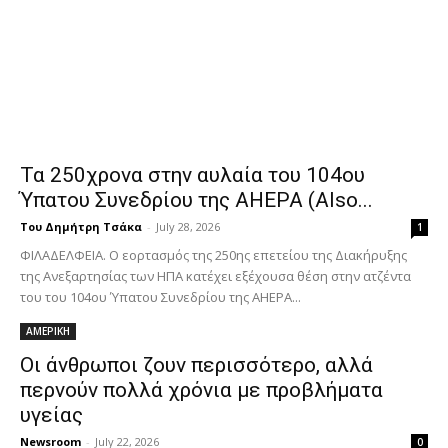
Τα 250χρονα στην αυλαία του 104ου
Ύπατου Συνεδρίου της AHEPA (Also...
Του Δημήτρη Τσάκα
-
July 28, 2026
1
ΦΙΛΑΔΕΛΦΕΙΑ. Ο εορτασμός της 250ης επετείου της Διακήρυξης
της Ανεξαρτησίας των ΗΠΑ κατέχει εξέχουσα θέση στην ατζέντα
του του 104ου Ύπατου Συνεδρίου της AHEPA...
ΑΜΕΡΙΚΗ
Οι άνθρωποι ζουν περισσότερο, αλλά
περνούν πολλά χρόνια με προβλήματα
υγείας
Newsroom
-
July 22, 2026
0