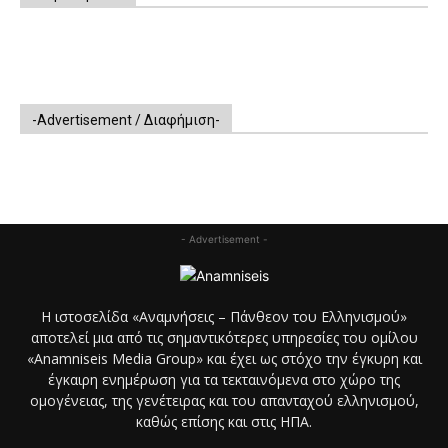
-Advertisement / Διαφήμιση-
- Advertisement -
Η ιστοσελίδα «Αναμνήσεις – Πάνθεον του Ελληνισμού»
αποτελεί μια από τις σημαντικότερες υπηρεσίες του ομίλου
«Anamniseis Media Group» και έχει ως στόχο την έγκυρη και
έγκαιρη ενημέρωση για τα τεκταινόμενα στο χώρο της
ομογένειας, της γενέτειρας και του απανταχού ελληνισμού,
καθώς επίσης και στις ΗΠΑ.