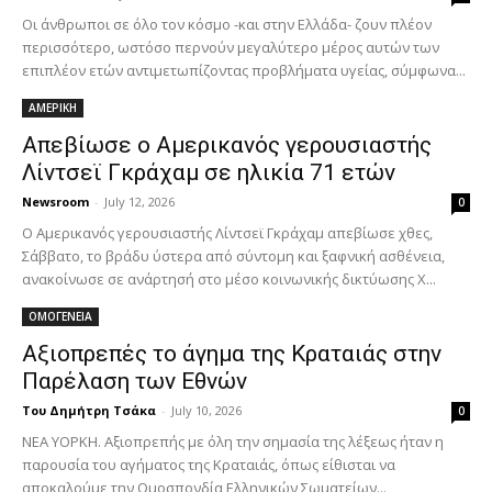
Οι άνθρωποι σε όλο τον κόσμο -και στην Ελλάδα- ζουν πλέον
περισσότερο, ωστόσο περνούν μεγαλύτερο μέρος αυτών των
επιπλέον ετών αντιμετωπίζοντας προβλήματα υγείας, σύμφωνα...
ΑΜΕΡΙΚΗ
Απεβίωσε ο Αμερικανός γερουσιαστής
Λίντσεϊ Γκράχαμ σε ηλικία 71 ετών
Newsroom
-
July 12, 2026
0
Ο Αμερικανός γερουσιαστής Λίντσεϊ Γκράχαμ απεβίωσε χθες,
Σάββατο, το βράδυ ύστερα από σύντομη και ξαφνική ασθένεια,
ανακοίνωσε σε ανάρτησή στο μέσο κοινωνικής δικτύωσης X...
ΟΜΟΓΕΝΕΙΑ
Αξιοπρεπές το άγημα της Κραταιάς στην
Παρέλαση των Εθνών
Του Δημήτρη Τσάκα
-
July 10, 2026
0
ΝΕΑ ΥΟΡΚΗ. Αξιοπρεπής με όλη την σημασία της λέξεως ήταν η
παρουσία του αγήματος της Κραταιάς, όπως είθισται να
αποκαλούμε την Ομοσπονδία Ελληνικών Σωματείων...