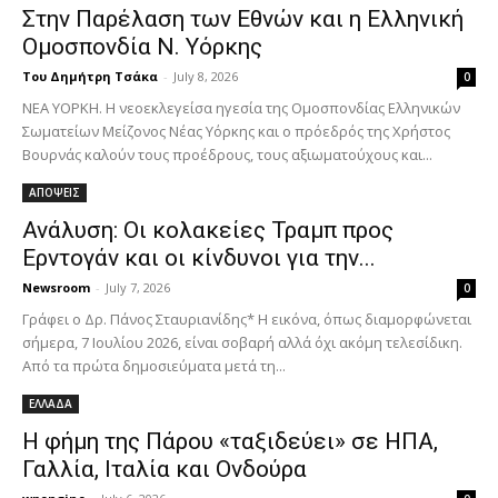
Στην Παρέλαση των Εθνών και η Ελληνική
Ομοσπονδία Ν. Υόρκης
Του Δημήτρη Τσάκα
-
July 8, 2026
0
ΝΕΑ ΥΟΡΚΗ. Η νεοεκλεγείσα ηγεσία της Ομοσπονδίας Ελληνικών
Σωματείων Μείζονος Νέας Υόρκης και ο πρόεδρός της Χρήστος
Βουρνάς καλούν τους προέδρους, τους αξιωματούχους και...
ΑΠΟΨΕΙΣ
Ανάλυση: Οι κολακείες Τραμπ προς
Ερντογάν και οι κίνδυνοι για την...
Newsroom
-
July 7, 2026
0
Γράφει ο Δρ. Πάνος Σταυριανίδης* Η εικόνα, όπως διαμορφώνεται
σήμερα, 7 Ιουλίου 2026, είναι σοβαρή αλλά όχι ακόμη τελεσίδικη.
Από τα πρώτα δημοσιεύματα μετά τη...
ΕΛΛΑΔΑ
Η φήμη της Πάρου «ταξιδεύει» σε ΗΠΑ,
Γαλλία, Ιταλία και Ονδούρα