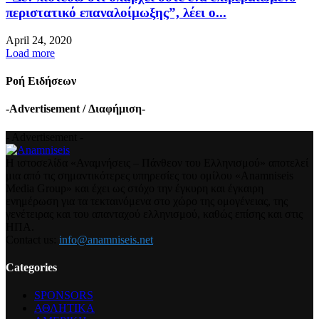
περιστατικό επαναλοίμωξης”, λέει ο...
April 24, 2020
Load more
Ροή Ειδήσεων
-Advertisement / Διαφήμιση-
- Advertisement -
Η ιστοσελίδα «Αναμνήσεις – Πάνθεον του Ελληνισμού» αποτελεί
μια από τις σημαντικότερες υπηρεσίες του ομίλου «Anamniseis
Media Group» και έχει ως στόχο την έγκυρη και έγκαιρη
ενημέρωση για τα τεκταινόμενα στο χώρο της ομογένειας, της
γενέτειρας και του απανταχού ελληνισμού, καθώς επίσης και στις
ΗΠΑ.
Contact us:
info@anamniseis.net
Categories
SPONSORS
ΑΘΛΗΤΙΚΑ