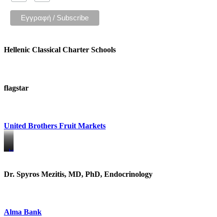
Hellenic Classical Charter Schools
flagstar
United Brothers Fruit Markets
https://www.unitedbrothersfruitmarkets.com/
https://www.unitedbrothersfruitmarkets.com/
Dr. Spyros Mezitis, MD, PhD, Endocrinology
Alma Bank