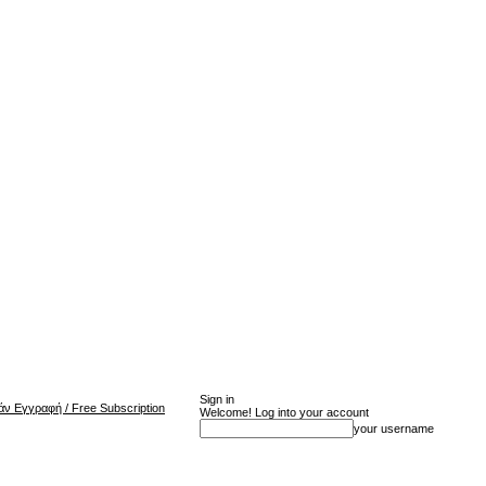
Sign in
ν Εγγραφή / Free Subscription
Welcome! Log into your account
your username