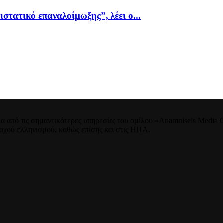
ιστατικό επαναλοίμωξης”, λέει ο...
 από τις σημαντικότερες υπηρεσίες του ομίλου «Anamniseis Media Gr
νταχού ελληνισμού, καθώς επίσης και στις ΗΠΑ.