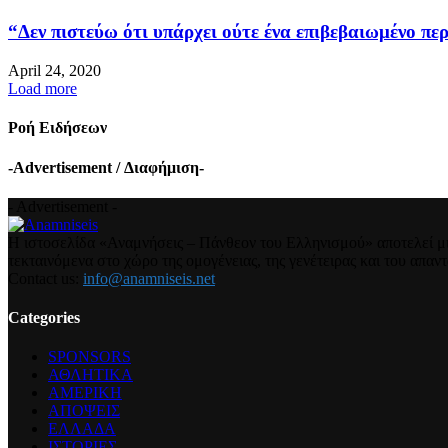
“Δεν πιστεύω ότι υπάρχει ούτε ένα επιβεβαιωμένο περ
April 24, 2020
Load more
Ροή Ειδήσεων
-Advertisement / Διαφήμιση-
- Advertisement -
Η ιστοσελίδα «Αναμνήσεις – Πάνθεον του Ελληνισμού» αποτελεί μια
τεκταινόμενα στο χώρο της ομογένειας, της γενέτειρας και του απα
Contact us:
info@anamniseis.net
Categories
SPONSORS
ΑΘΛΗΤΙΚΑ
ΑΜΕΡΙΚΗ
ΑΠΟΨΕΙΣ
ΕΛΛΑΔΑ
ΙΣΤΟΡΙΕΣ