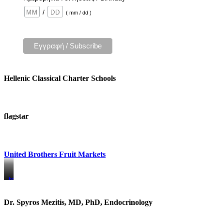
/
( mm / dd )
Hellenic Classical Charter Schools
flagstar
United Brothers Fruit Markets
https://www.unitedbrothersfruitmarkets.com/
https://www.unitedbrothersfruitmarkets.com/
Dr. Spyros Mezitis, MD, PhD, Endocrinology