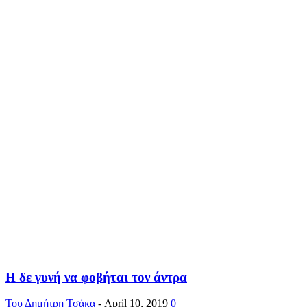
Η δε γυνή να φοβήται τον άντρα
Του Δημήτρη Τσάκα
-
April 10, 2019
0