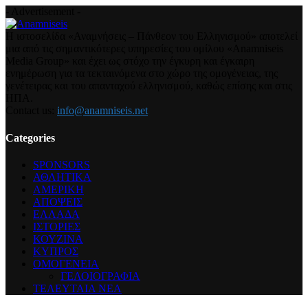
- Advertisement -
Η ιστοσελίδα «Αναμνήσεις – Πάνθεον του Ελληνισμού» αποτελεί
μια από τις σημαντικότερες υπηρεσίες του ομίλου «Anamniseis
Media Group» και έχει ως στόχο την έγκυρη και έγκαιρη
ενημέρωση για τα τεκταινόμενα στο χώρο της ομογένειας, της
γενέτειρας και του απανταχού ελληνισμού, καθώς επίσης και στις
ΗΠΑ.
Contact us:
info@anamniseis.net
Categories
SPONSORS
ΑΘΛΗΤΙΚΑ
ΑΜΕΡΙΚΗ
ΑΠΟΨΕΙΣ
ΕΛΛΑΔΑ
ΙΣΤΟΡΙΕΣ
ΚΟΥΖΙΝΑ
ΚΥΠΡΟΣ
ΟΜΟΓΕΝΕΙΑ
ΓΕΛΟΙΟΓΡΑΦΙΑ
ΤΕΛΕΥΤΑΙΑ ΝΕΑ