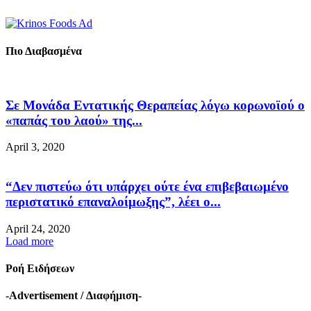
Πιο Διαβασμένα
Σε Μονάδα Εντατικής Θεραπείας λόγω κορωνοϊού ο
«παπάς του λαού» της...
April 3, 2020
“Δεν πιστεύω ότι υπάρχει ούτε ένα επιβεβαιωμένο
περιστατικό επαναλοίμωξης”, λέει ο...
April 24, 2020
Load more
Ροή Ειδήσεων
-Advertisement / Διαφήμιση-