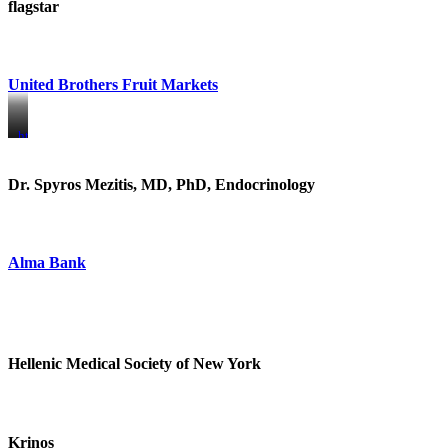
flagstar
United Brothers Fruit Markets
https://www.unitedbrothersfruitmarkets.com/
https://www.unitedbrothersfruitmarkets.com/
Dr. Spyros Mezitis, MD, PhD, Endocrinology
Alma Bank
Hellenic Medical Society of New York
Krinos