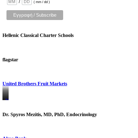
/
( mm / dd )
Hellenic Classical Charter Schools
flagstar
United Brothers Fruit Markets
https://www.unitedbrothersfruitmarkets.com/
https://www.unitedbrothersfruitmarkets.com/
Dr. Spyros Mezitis, MD, PhD, Endocrinology