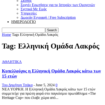
Σκοπός
Συχνές Ερωτήσεις για τις Ιστορίες των Ομογενών
Σχετικά Με Εμάς
Υπηρεσίες
Δωρεάν Εγγραφή / Free Subscription
ΗΜΕΡΟΛΟΓΙΟ
Home
Tags
Ελληνική Ομάδα Λακρός
Tag: Ελληνική Ομάδα Λακρός
ΑΘΛΗΤΙΚΑ
Κυπελλούχος η Ελληνική Ομάδα Λακρός κάτω των
15 ετών
Του Δημήτρη Τσάκα
-
June 5, 2024
0
ΝΕΑ ΥΟΡΚΗ. Η Ελληνική Ομάδα Λακρός κάτω των 15 ετών
συμμετείχε για πρώτη φορά στο παγκόσμιο πρωτάθλημα «The
Heritage Cup» που έλαβε χώρα από...