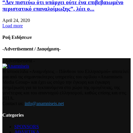
“Δεν πιστεύω ότι υπάρχει ούτε ένα επιβεβαιωμένο
περιστατικό επαναλοίμωξης”, λέει ο...
April 24, 2020
Load more
Ροή Ειδήσεων
-Advertisement / Διαφήμιση-
- Advertisement -
Η ιστοσελίδα «Αναμνήσεις – Πάνθεον του Ελληνισμού» αποτελεί
μια από τις σημαντικότερες υπηρεσίες του ομίλου «Anamniseis
Media Group» και έχει ως στόχο την έγκυρη και έγκαιρη
ενημέρωση για τα τεκταινόμενα στο χώρο της ομογένειας, της
γενέτειρας και του απανταχού ελληνισμού, καθώς επίσης και στις
ΗΠΑ.
Contact us:
info@anamniseis.net
Categories
SPONSORS
ΑΘΛΗΤΙΚΑ