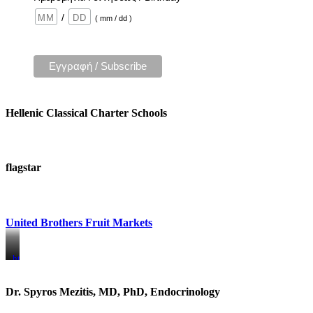
/
( mm / dd )
Hellenic Classical Charter Schools
flagstar
United Brothers Fruit Markets
https://www.unitedbrothersfruitmarkets.com/
https://www.unitedbrothersfruitmarkets.com/
Dr. Spyros Mezitis, MD, PhD, Endocrinology