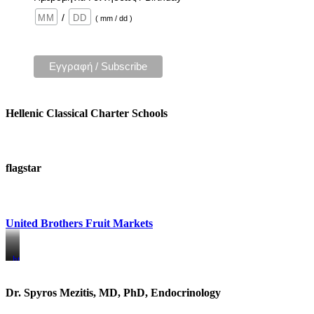
/
( mm / dd )
Hellenic Classical Charter Schools
flagstar
United Brothers Fruit Markets
https://www.unitedbrothersfruitmarkets.com/
https://www.unitedbrothersfruitmarkets.com/
Dr. Spyros Mezitis, MD, PhD, Endocrinology