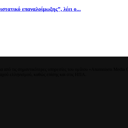
ιστατικό επαναλοίμωξης”, λέει ο...
 από τις σημαντικότερες υπηρεσίες του ομίλου «Anamniseis Media Gr
νταχού ελληνισμού, καθώς επίσης και στις ΗΠΑ.