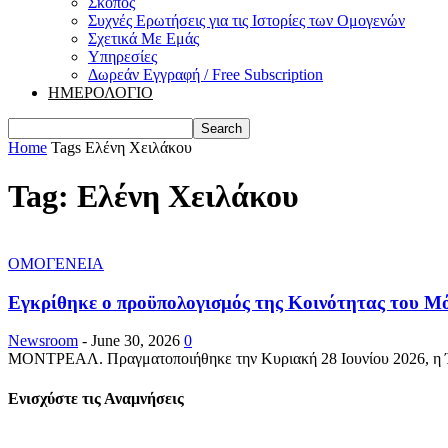
Σκοπός
Συχνές Ερωτήσεις για τις Ιστορίες των Ομογενών
Σχετικά Με Εμάς
Υπηρεσίες
Δωρεάν Εγγραφή / Free Subscription
ΗΜΕΡΟΛΟΓΙΟ
Home
Tags
Ελένη Χειλάκου
Tag: Ελένη Χειλάκου
ΟΜΟΓΕΝΕΙΑ
Εγκρίθηκε ο προϋπολογισμός της Κοινότητας του Μ
Newsroom
-
June 30, 2026
0
ΜΟΝΤΡΕΑΛ. Πραγματοποιήθηκε την Κυριακή 28 Ιουνίου 2026, η Έκτ
Ενισχύστε τις Αναμνήσεις