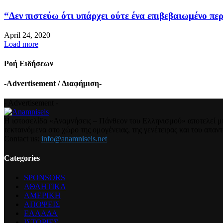
“Δεν πιστεύω ότι υπάρχει ούτε ένα επιβεβαιωμένο περ
April 24, 2020
Load more
Ροή Ειδήσεων
-Advertisement / Διαφήμιση-
- Advertisement -
Η ιστοσελίδα «Αναμνήσεις – Πάνθεον του Ελληνισμού» αποτελεί μια
τεκταινόμενα στο χώρο της ομογένειας, της γενέτειρας και του απα
Contact us:
info@anamniseis.net
Categories
SPONSORS
ΑΘΛΗΤΙΚΑ
ΑΜΕΡΙΚΗ
ΑΠΟΨΕΙΣ
ΕΛΛΑΔΑ
ΙΣΤΟΡΙΕΣ