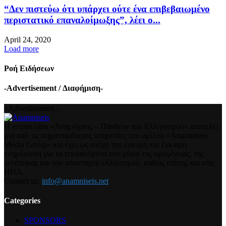
“Δεν πιστεύω ότι υπάρχει ούτε ένα επιβεβαιωμένο
περιστατικό επαναλοίμωξης”, λέει ο...
April 24, 2020
Load more
Ροή Ειδήσεων
-Advertisement / Διαφήμιση-
- Advertisement -
Η ιστοσελίδα «Αναμνήσεις – Πάνθεον του Ελληνισμού» αποτελεί
μια από τις σημαντικότερες υπηρεσίες του ομίλου «Anamniseis
Media Group» και έχει ως στόχο την έγκυρη και έγκαιρη
ενημέρωση για τα τεκταινόμενα στο χώρο της ομογένειας, της
γενέτειρας και του απανταχού ελληνισμού, καθώς επίσης και στις
ΗΠΑ.
Contact us:
info@anamniseis.net
Categories
SPONSORS