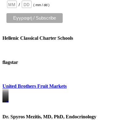
/
( mm / dd )
Hellenic Classical Charter Schools
flagstar
United Brothers Fruit Markets
https://www.unitedbrothersfruitmarkets.com/
https://www.unitedbrothersfruitmarkets.com/
Dr. Spyros Mezitis, MD, PhD, Endocrinology