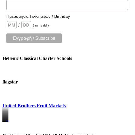
Ημερομηνία Γεννήσεως / Birthday
/
( mm / dd )
Hellenic Classical Charter Schools
flagstar
United Brothers Fruit Markets
https://www.unitedbrothersfruitmarkets.com/
https://www.unitedbrothersfruitmarkets.com/