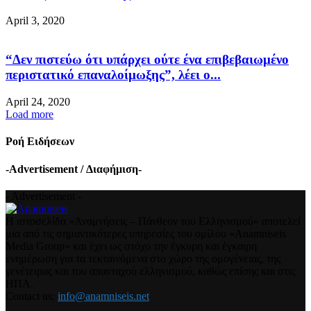
April 3, 2020
“Δεν πιστεύω ότι υπάρχει ούτε ένα επιβεβαιωμένο
περιστατικό επαναλοίμωξης”, λέει ο...
April 24, 2020
Load more
Ροή Ειδήσεων
-Advertisement / Διαφήμιση-
- Advertisement -
Η ιστοσελίδα «Αναμνήσεις – Πάνθεον του Ελληνισμού» αποτελεί
μια από τις σημαντικότερες υπηρεσίες του ομίλου «Anamniseis
Media Group» και έχει ως στόχο την έγκυρη και έγκαιρη
ενημέρωση για τα τεκταινόμενα στο χώρο της ομογένειας, της
γενέτειρας και του απανταχού ελληνισμού, καθώς επίσης και στις
ΗΠΑ.
Contact us:
info@anamniseis.net