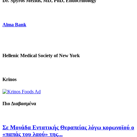
Dr. Spyros Mezitis, MD, PhD, Endocrinology
Alma Bank
Hellenic Medical Society of New York
Krinos
Πιο Διαβασμένα
Σε Μονάδα Εντατικής Θεραπείας λόγω κορωνοϊού ο
«παπάς του λαού» της...