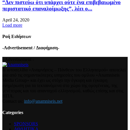
“Δεν πιστεύω ότι υπάρχει ούτε ένα επιβεβαιωμένο
περιστατικό επαναλοίμωξης”, λέει ο...
April 24, 2020
Load more
Ροή Ειδήσεων
-Advertisement / Διαφήμιση-
- Advertisement -
Η ιστοσελίδα «Αναμνήσεις – Πάνθεον του Ελληνισμού» αποτελεί
μια από τις σημαντικότερες υπηρεσίες του ομίλου «Anamniseis
Media Group» και έχει ως στόχο την έγκυρη και έγκαιρη
ενημέρωση για τα τεκταινόμενα στο χώρο της ομογένειας, της
γενέτειρας και του απανταχού ελληνισμού, καθώς επίσης και στις
ΗΠΑ.
Contact us:
info@anamniseis.net
Categories
SPONSORS
ΑΘΛΗΤΙΚΑ