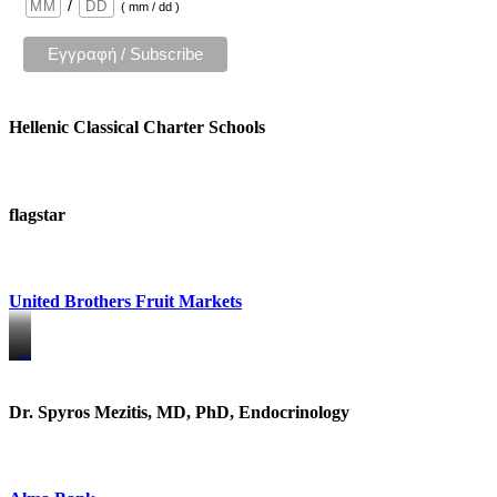
/
( mm / dd )
Hellenic Classical Charter Schools
flagstar
United Brothers Fruit Markets
https://www.unitedbrothersfruitmarkets.com/
https://www.unitedbrothersfruitmarkets.com/
Dr. Spyros Mezitis, MD, PhD, Endocrinology