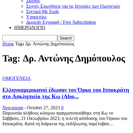
Σκοπός
Συχνές Ερωτήσεις για τις Ιστορίες των Ομογενών
Σχετικά Με Εμάς
Υπηρεσίες
Δωρεάν Εγγραφή / Free Subscription
ΗΜΕΡΟΛΟΓΙΟ
Home
Tags
Δρ. Αντώνης Δημόπουλος
Tag: Δρ. Αντώνης Δημόπουλος
ΟΜΟΓΕΝΕΙΑ
Ελληνοαμερικανοί έδωσαν τον Όρκο του Ιπποκράτη
στο Ασκληπιείο της Κω (Also...
Newsroom
-
October 27, 2023
0
Παρουσία πλήθους κόσμου πραγματοποιήθηκε στη Κω το
Σάββατο, 21 Οκτωβρίου 2023, η τελετή απόδοσης του Όρκου του
Ιπποκράτη. Κατά τη διάρκεια της εκδήλωσης παρέλαβαν...