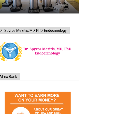
https://www.unitedbrothersfruitmarkets.com/
Dr. Spyros Mezitis, MD, PhD, Endocrinology
Alma Bank