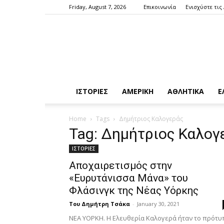
Friday, August 7, 2026
Επικοινωνία
Ενισχύστε τις
ΙΣΤΟΡΙΕΣ
ΑΜΕΡΙΚΗ
ΑΘΛΗΤΙΚΑ
Ε
Home
Tags
Δημήτριος Καλογεράς
Tag: Δημήτριος Καλογ
ΙΣΤΟΡΙΕΣ
Αποχαιρετισμός στην
«Ευρυτάνισσα Μάνα» του
Φλάσινγκ της Νέας Υόρκης
Του Δημήτρη Τσάκα
-
January 30, 2021
ΝΕΑ ΥΟΡΚΗ. Η Ελευθερία Καλογερά ήταν το πρότυ