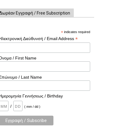
Δωρέαν Εγγραφή / Free Subscription
*
indicates required
*
Ηλεκτρονική Διεύθυνσή / Email Address
Όνομα / First Name
Επώνυμο / Last Name
Ημερομηνία Γεννήσεως / Birthday
/
( mm / dd )