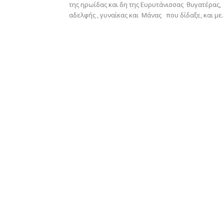
της ηρωίδας και δη της Ευρυτάνισσας θυγατέρας,
αδελφής , γυναίκας και Μάνας που δίδαξε, και με..