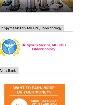
https://www.unitedbrothersfruitmarkets.com/
Dr. Spyros Mezitis, MD, PhD, Endocrinology
Alma Bank