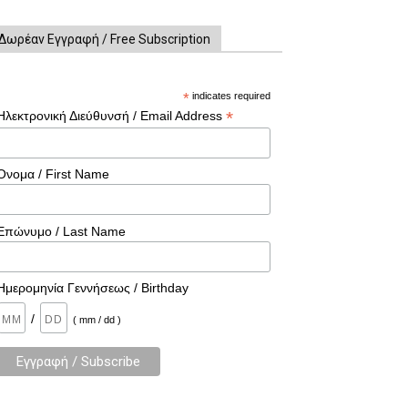
Δωρέαν Εγγραφή / Free Subscription
*
indicates required
*
Ηλεκτρονική Διεύθυνσή / Email Address
Όνομα / First Name
Επώνυμο / Last Name
Ημερομηνία Γεννήσεως / Birthday
/
( mm / dd )