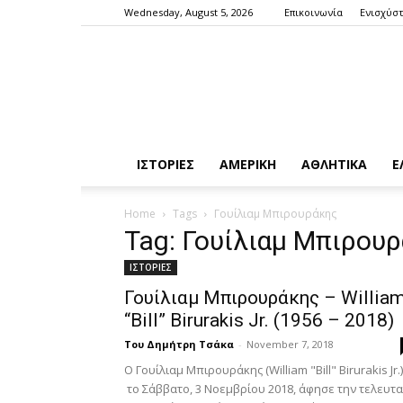
Wednesday, August 5, 2026
Επικοινωνία
Ενισχύστ
ΙΣΤΟΡΙΕΣ
ΑΜΕΡΙΚΗ
ΑΘΛΗΤΙΚΑ
Ε
Home
Tags
Γουίλιαμ Μπιρουράκης
Tag: Γουίλιαμ Μπιρου
ΙΣΤΟΡΙΕΣ
Γουίλιαμ Μπιρουράκης – Willia
“Bill” Birurakis Jr. (1956 – 2018)
Του Δημήτρη Τσάκα
-
November 7, 2018
Ο Γουίλιαμ Μπιρουράκης (William "Bill" Birurakis Jr.)
το Σάββατο, 3 Νοεμβρίου 2018, άφησε την τελευτα