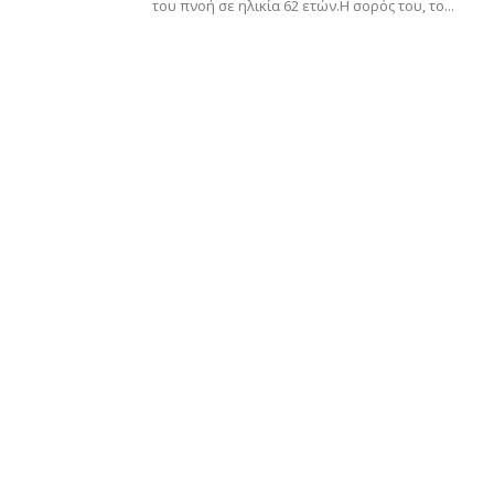
του πνοή σε ηλικία 62 ετών.​ Η σορός του, το...