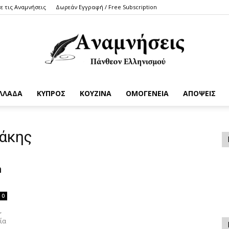
ε τις Αναμνήσεις
Δωρεάν Εγγραφή / Free Subscription
ΛΛΑΔΑ
ΚΥΠΡΟΣ
ΚΟΥΖΙΝΑ
ΟΜΟΓΕΝΕΙΑ
ΑΠΟΨΕΙΣ
Anamniseis
ράκης
m
0
,
ία