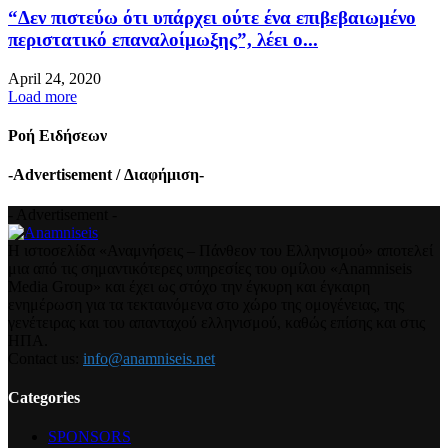
“Δεν πιστεύω ότι υπάρχει ούτε ένα επιβεβαιωμένο
περιστατικό επαναλοίμωξης”, λέει ο...
April 24, 2020
Load more
Ροή Ειδήσεων
-Advertisement / Διαφήμιση-
- Advertisement -
Η ιστοσελίδα «Αναμνήσεις – Πάνθεον του Ελληνισμού» αποτελεί
μια από τις σημαντικότερες υπηρεσίες του ομίλου «Anamniseis
Media Group» και έχει ως στόχο την έγκυρη και έγκαιρη
ενημέρωση για τα τεκταινόμενα στο χώρο της ομογένειας, της
γενέτειρας και του απανταχού ελληνισμού, καθώς επίσης και στις
ΗΠΑ.
Contact us:
info@anamniseis.net
Categories
SPONSORS