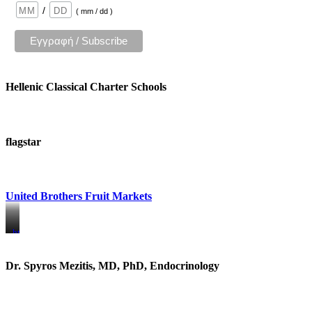
/
( mm / dd )
Hellenic Classical Charter Schools
flagstar
United Brothers Fruit Markets
https://www.unitedbrothersfruitmarkets.com/
https://www.unitedbrothersfruitmarkets.com/
Dr. Spyros Mezitis, MD, PhD, Endocrinology