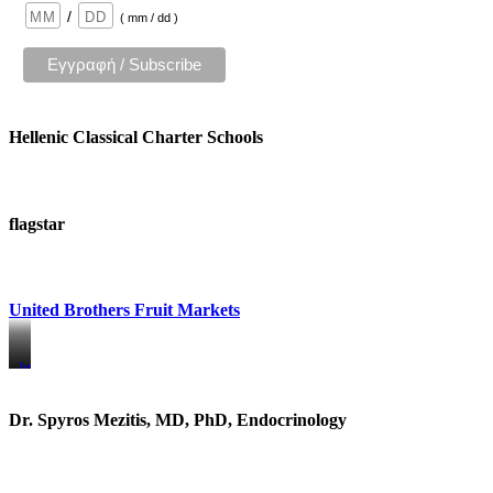
/
( mm / dd )
Hellenic Classical Charter Schools
flagstar
United Brothers Fruit Markets
https://www.unitedbrothersfruitmarkets.com/
https://www.unitedbrothersfruitmarkets.com/
Dr. Spyros Mezitis, MD, PhD, Endocrinology