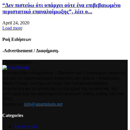
“Δεν πιστεύω ότι υπάρχει ούτε ένα επιβεβαιωμένο
περιστατικό επαναλοίμωξης”, λέει ο...
April 24, 2020
Load more
Ροή Ειδήσεων
-Advertisement / Διαφήμιση-
- Advertisement -
Η ιστοσελίδα «Αναμνήσεις – Πάνθεον του Ελληνισμού» αποτελεί
μια από τις σημαντικότερες υπηρεσίες του ομίλου «Anamniseis
Media Group» και έχει ως στόχο την έγκυρη και έγκαιρη
ενημέρωση για τα τεκταινόμενα στο χώρο της ομογένειας, της
γενέτειρας και του απανταχού ελληνισμού, καθώς επίσης και στις
ΗΠΑ.
Contact us:
info@anamniseis.net
Categories
SPONSORS