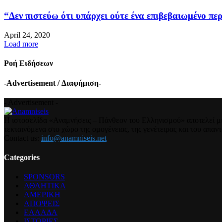
“Δεν πιστεύω ότι υπάρχει ούτε ένα επιβεβαιωμένο περ
April 24, 2020
Load more
Ροή Ειδήσεων
-Advertisement / Διαφήμιση-
- Advertisement -
Η ιστοσελίδα «Αναμνήσεις – Πάνθεον του Ελληνισμού» αποτελεί μια
τεκταινόμενα στο χώρο της ομογένειας, της γενέτειρας και του απα
Contact us:
info@anamniseis.net
Categories
SPONSORS
ΑΘΛΗΤΙΚΑ
ΑΜΕΡΙΚΗ
ΑΠΟΨΕΙΣ
ΕΛΛΑΔΑ
ΙΣΤΟΡΙΕΣ