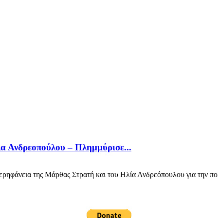
λα Ανδρεοπούλου – Πλημμύρισε...
ηφάνεια της Μάρθας Στρατή και του Ηλία Ανδρεόπουλου για την πολ