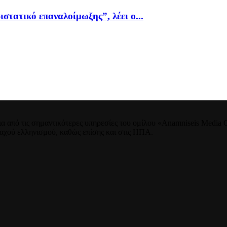
ιστατικό επαναλοίμωξης”, λέει ο...
 από τις σημαντικότερες υπηρεσίες του ομίλου «Anamniseis Media Gr
νταχού ελληνισμού, καθώς επίσης και στις ΗΠΑ.