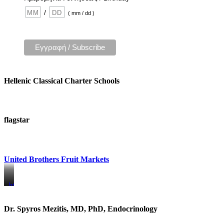
/
( mm / dd )
Hellenic Classical Charter Schools
flagstar
United Brothers Fruit Markets
https://www.unitedbrothersfruitmarkets.com/
https://www.unitedbrothersfruitmarkets.com/
Dr. Spyros Mezitis, MD, PhD, Endocrinology