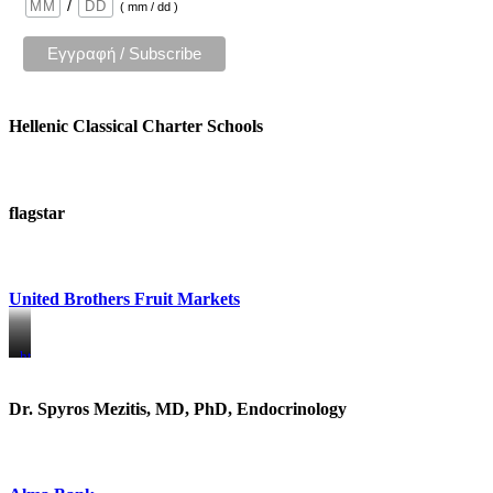
/
( mm / dd )
Hellenic Classical Charter Schools
flagstar
United Brothers Fruit Markets
https://www.unitedbrothersfruitmarkets.com/
https://www.unitedbrothersfruitmarkets.com/
Dr. Spyros Mezitis, MD, PhD, Endocrinology