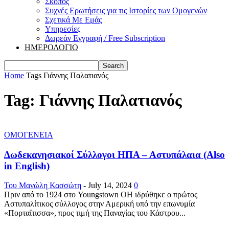
Σκοπός
Συχνές Ερωτήσεις για τις Ιστορίες των Ομογενών
Σχετικά Με Εμάς
Υπηρεσίες
Δωρεάν Εγγραφή / Free Subscription
ΗΜΕΡΟΛΟΓΙΟ
Home
Tags
Γιάννης Παλατιανός
Tag: Γιάννης Παλατιανός
ΟΜΟΓΕΝΕΙΑ
Δωδεκανησιακοί Σύλλογοι ΗΠΑ – Αστυπάλαια (Also
in English)
Του Μανώλη Κασσώτη
-
July 14, 2024
0
Πριν από το 1924 στο Youngstown OH ιδρύθηκε o πρώτος
Αστυπαλίτικος σύλλογος στην Αμερική υπό την επωνυμία
«Πορταΐτισσα», προς τιμή της Παναγίας του Κάστρου...