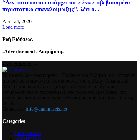
“Δεν πιστεύω ότι υπάρχει ούτε ένα επιβεβαιωμένο
περιστατικό επαναλοίμωξης”, λέει ο...
April 24, 2020
Load more
Ροή Ειδήσεων
-Advertisement / Διαφήμιση-
- Advertisement -
Η ιστοσελίδα «Αναμνήσεις – Πάνθεον του Ελληνισμού» αποτελεί
μια από τις σημαντικότερες υπηρεσίες του ομίλου «Anamniseis
Media Group» και έχει ως στόχο την έγκυρη και έγκαιρη
ενημέρωση για τα τεκταινόμενα στο χώρο της ομογένειας, της
γενέτειρας και του απανταχού ελληνισμού, καθώς επίσης και στις
ΗΠΑ.
Contact us:
info@anamniseis.net
Categories
SPONSORS
ΑΘΛΗΤΙΚΑ