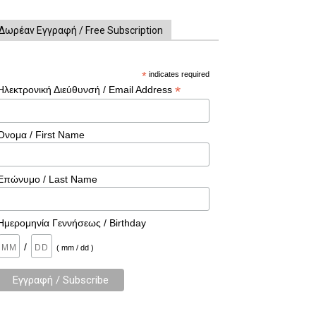
Δωρέαν Εγγραφή / Free Subscription
*
indicates required
*
Ηλεκτρονική Διεύθυνσή / Email Address
Όνομα / First Name
Επώνυμο / Last Name
Ημερομηνία Γεννήσεως / Birthday
/
( mm / dd )