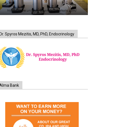
https://www.unitedbrothersfruitmarkets.com/
Dr. Spyros Mezitis, MD, PhD, Endocrinology
Alma Bank