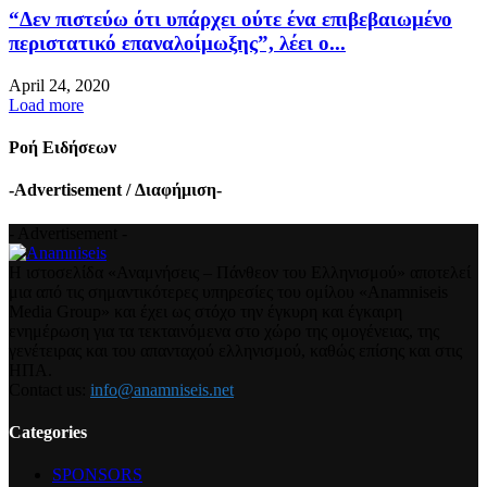
“Δεν πιστεύω ότι υπάρχει ούτε ένα επιβεβαιωμένο
περιστατικό επαναλοίμωξης”, λέει ο...
April 24, 2020
Load more
Ροή Ειδήσεων
-Advertisement / Διαφήμιση-
- Advertisement -
Η ιστοσελίδα «Αναμνήσεις – Πάνθεον του Ελληνισμού» αποτελεί
μια από τις σημαντικότερες υπηρεσίες του ομίλου «Anamniseis
Media Group» και έχει ως στόχο την έγκυρη και έγκαιρη
ενημέρωση για τα τεκταινόμενα στο χώρο της ομογένειας, της
γενέτειρας και του απανταχού ελληνισμού, καθώς επίσης και στις
ΗΠΑ.
Contact us:
info@anamniseis.net
Categories
SPONSORS