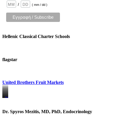
/
( mm / dd )
Hellenic Classical Charter Schools
flagstar
United Brothers Fruit Markets
https://www.unitedbrothersfruitmarkets.com/
https://www.unitedbrothersfruitmarkets.com/
Dr. Spyros Mezitis, MD, PhD, Endocrinology