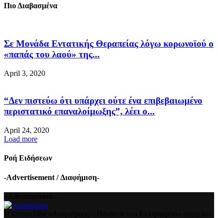
Πιο Διαβασμένα
Σε Μονάδα Εντατικής Θεραπείας λόγω κορωνοϊού ο
«παπάς του λαού» της...
April 3, 2020
“Δεν πιστεύω ότι υπάρχει ούτε ένα επιβεβαιωμένο
περιστατικό επαναλοίμωξης”, λέει ο...
April 24, 2020
Load more
Ροή Ειδήσεων
-Advertisement / Διαφήμιση-
- Advertisement -
Η ιστοσελίδα «Αναμνήσεις – Πάνθεον του Ελληνισμού» αποτελεί