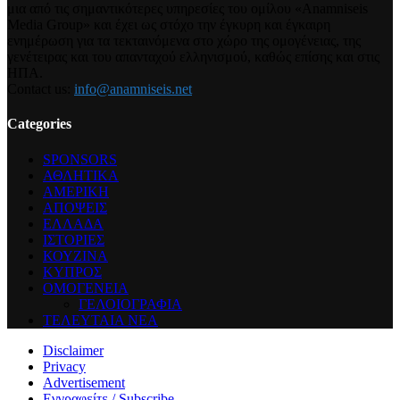
μια από τις σημαντικότερες υπηρεσίες του ομίλου «Anamniseis
Media Group» και έχει ως στόχο την έγκυρη και έγκαιρη
ενημέρωση για τα τεκταινόμενα στο χώρο της ομογένειας, της
γενέτειρας και του απανταχού ελληνισμού, καθώς επίσης και στις
ΗΠΑ.
Contact us:
info@anamniseis.net
Categories
SPONSORS
ΑΘΛΗΤΙΚΑ
ΑΜΕΡΙΚΗ
ΑΠΟΨΕΙΣ
ΕΛΛΑΔΑ
ΙΣΤΟΡΙΕΣ
ΚΟΥΖΙΝΑ
ΚΥΠΡΟΣ
ΟΜΟΓΕΝΕΙΑ
ΓΕΛΟΙΟΓΡΑΦΙΑ
ΤΕΛΕΥΤΑΙΑ ΝΕΑ
Disclaimer
Privacy
Advertisement
Εγγραφείτε / Subscribe