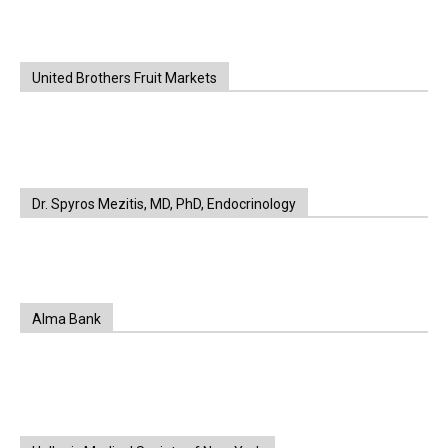
United Brothers Fruit Markets
https://www.unitedbrothersfruitmarkets.com/
https://www.unitedbrothersfruitmarkets.com/
Dr. Spyros Mezitis, MD, PhD, Endocrinology
Alma Bank