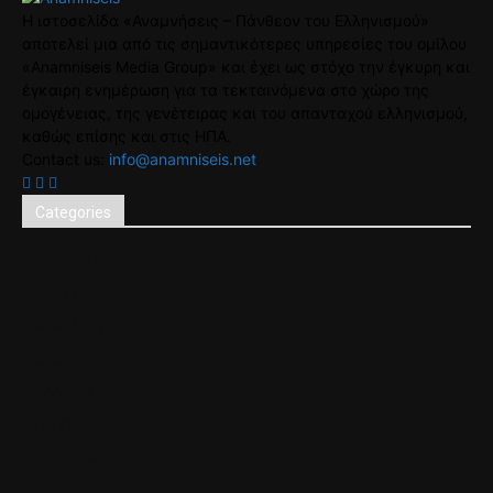
Η ιστοσελίδα «Αναμνήσεις – Πάνθεον του Ελληνισμού»
αποτελεί μια από τις σημαντικότερες υπηρεσίες του ομίλου
«Anamniseis Media Group» και έχει ως στόχο την έγκυρη και
έγκαιρη ενημέρωση για τα τεκταινόμενα στο χώρο της
ομογένειας, της γενέτειρας και του απανταχού ελληνισμού,
καθώς επίσης και στις ΗΠΑ.
Contact us:
info@anamniseis.net
Categories
SPONSORS
ΑΘΛΗΤΙΚΑ
ΑΜΕΡΙΚΗ
ΑΠΟΨΕΙΣ
ΕΛΛΑΔΑ
ΙΣΤΟΡΙΕΣ
ΚΟΥΖΙΝΑ
ΚΥΠΡΟΣ