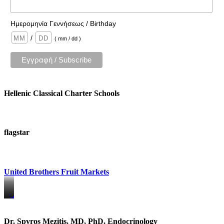
Ημερομηνία Γεννήσεως / Birthday
/
( mm / dd )
Hellenic Classical Charter Schools
flagstar
United Brothers Fruit Markets
https://www.unitedbrothersfruitmarkets.com/
https://www.unitedbrothersfruitmarkets.com/
Dr. Spyros Mezitis, MD, PhD, Endocrinology