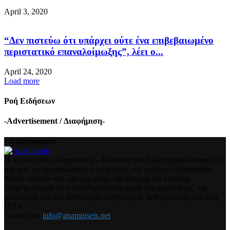
April 3, 2020
“Δεν πιστεύω ότι υπάρχει ούτε ένα επιβεβαιωμένο
περιστατικό επαναλοίμωξης”, λέει ο...
April 24, 2020
Load more
Ροή Ειδήσεων
-Advertisement / Διαφήμιση-
- Advertisement -
Η ιστοσελίδα «Αναμνήσεις – Πάνθεον του Ελληνισμού» αποτελεί
μια από τις σημαντικότερες υπηρεσίες του ομίλου «Anamniseis
Media Group» και έχει ως στόχο την έγκυρη και έγκαιρη
ενημέρωση για τα τεκταινόμενα στο χώρο της ομογένειας, της
γενέτειρας και του απανταχού ελληνισμού, καθώς επίσης και στις
ΗΠΑ.
Contact us:
info@anamniseis.net