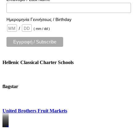
Ημερομηνία Γεννήσεως / Birthday
/
( mm / dd )
Hellenic Classical Charter Schools
flagstar
United Brothers Fruit Markets
https://www.unitedbrothersfruitmarkets.com/
https://www.unitedbrothersfruitmarkets.com/