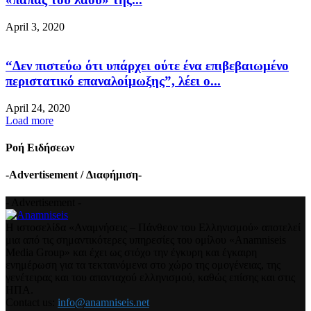
April 3, 2020
“Δεν πιστεύω ότι υπάρχει ούτε ένα επιβεβαιωμένο
περιστατικό επαναλοίμωξης”, λέει ο...
April 24, 2020
Load more
Ροή Ειδήσεων
-Advertisement / Διαφήμιση-
- Advertisement -
Η ιστοσελίδα «Αναμνήσεις – Πάνθεον του Ελληνισμού» αποτελεί
μια από τις σημαντικότερες υπηρεσίες του ομίλου «Anamniseis
Media Group» και έχει ως στόχο την έγκυρη και έγκαιρη
ενημέρωση για τα τεκταινόμενα στο χώρο της ομογένειας, της
γενέτειρας και του απανταχού ελληνισμού, καθώς επίσης και στις
ΗΠΑ.
Contact us:
info@anamniseis.net