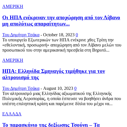
ΑΜΕΡΙΚΗ
Οι ΗΠΑ ενέκριναν την αποχώρηση από τον Λίβανο
μη απολύτως απαραίτητων...
Του Δημήτρη Τσάκα
-
October 18, 2023
0
Το υπουργείο Εξωτερικών των ΗΠΑ ενέκρινε χθες Τρίτη την
«εθελοντική, προσωρινή» αποχώρηση από τον Λίβανο μελών του
προσωπικού του στην αμερικανική πρεσβεία στη Βηρυτό...
ΑΜΕΡΙΚΗ
ΗΠΑ: Ελληνίδα Σμηναγός τιμήθηκε για τον
αλτρουισμό της
Του Δημήτρη Τσάκα
-
August 10, 2023
0
Τον αλτρουισμό μιας Ελληνίδας αξιωματικού της Ελληνικής
Πολεμικής Αεροπορίας, η οποία έσπευσε να βοηθήσει άνδρα που
υπέστη επιληπτική κρίση και παρέμεινε δίπλα του μέχρι να...
ΕΛΛΑΔΑ
Το παρασκήνιο της δεξίωσης Τσούνη – Τα