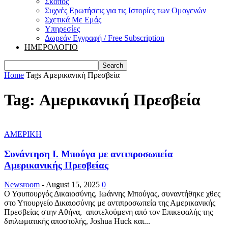
Σκοπός
Συχνές Ερωτήσεις για τις Ιστορίες των Ομογενών
Σχετικά Με Εμάς
Υπηρεσίες
Δωρεάν Εγγραφή / Free Subscription
ΗΜΕΡΟΛΟΓΙΟ
Home
Tags
Αμερικανική Πρεσβεία
Tag: Αμερικανική Πρεσβεία
ΑΜΕΡΙΚΗ
Συνάντηση Ι. Μπούγα με αντιπροσωπεία
Αμερικανικής Πρεσβείας
Newsroom
-
August 15, 2025
0
Ο Υφυπουργός Δικαιοσύνης, Ιωάννης Μπούγας, συναντήθηκε χθες
στο Υπουργείο Δικαιοσύνης με αντιπροσωπεία της Αμερικανικής
Πρεσβείας στην Αθήνα, αποτελούμενη από τον Επικεφαλής της
διπλωματικής αποστολής, Joshua Huck και...